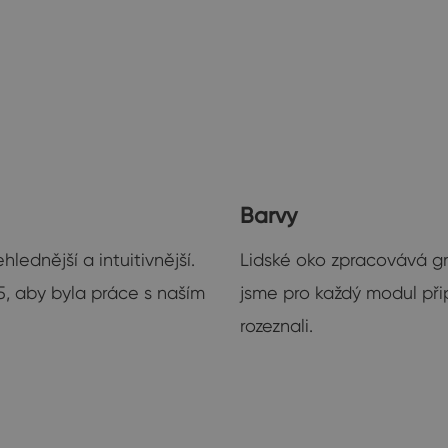
Barvy
lednější a intuitivnější.
Lidské oko zpracovává gra
5, aby byla práce s naším
jsme pro každý modul připr
rozeznali.