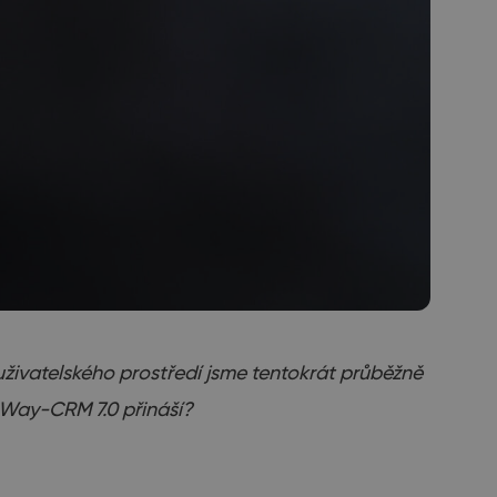
uživatelského prostředí jsme tentokrát průběžně
 eWay-CRM 7.0 přináší?