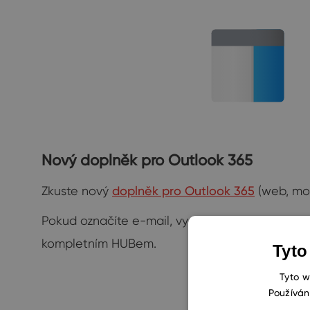
Nový doplněk pro Outlook 365
Zkuste nový
doplněk pro Outlook 365
(web, mob
Pokud označíte e-mail, vypíše vám všechno o d
kompletním HUBem.
Tyto
Tyto w
Používán