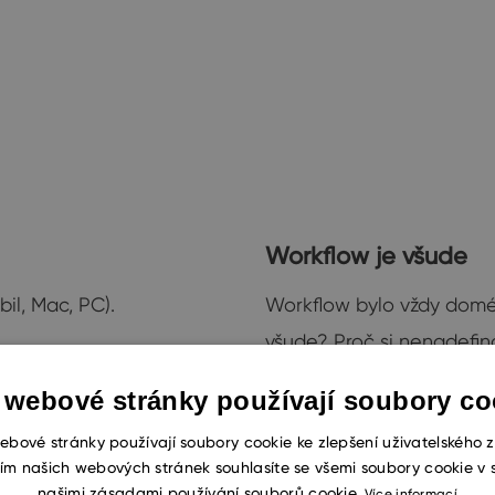
Workflow je všude
il, Mac, PC).
Workflow bylo vždy domé
všude? Proč si nenadefin
aném kontaktu a to i s
nebo třeba deník?
 webové stránky používají soubory co
Nově můžete!
ebové stránky používají soubory cookie ke zlepšení uživatelského z
ím našich webových stránek souhlasíte se všemi soubory cookie v 
našimi zásadami používání souborů cookie.
Více informací