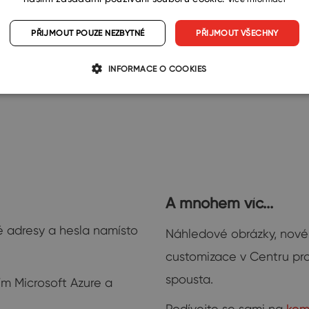
PŘIJMOUT POUZE NEZBYTNÉ
PŘIJMOUT VŠECHNY
INFORMACE O COOKIES
A mnohem víc...
 adresy a hesla namísto
Náhledové obrázky, nové 
customizace v Centru pr
spousta.
m Microsoft Azure a
Podívejte se sami na
kom