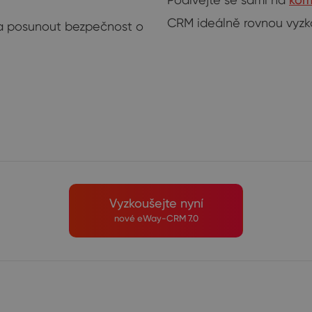
CRM ideálně rovnou vyzk
 a posunout bezpečnost o
Vyzkoušejte nyní
nové eWay-CRM 7.0