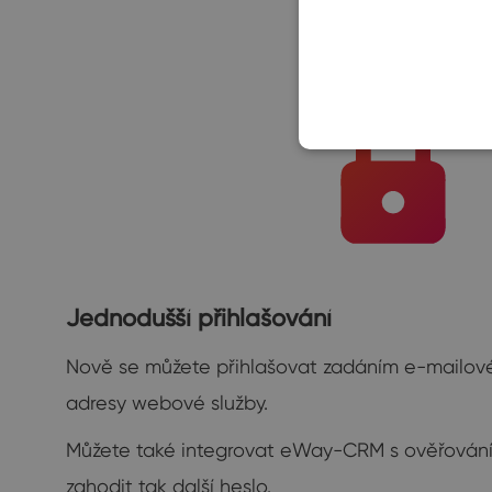
Jednodušší přihlašování
Nově se můžete přihlašovat zadáním e-mailové
adresy webové služby.
Můžete také integrovat eWay-CRM s ověřování
zahodit tak další heslo.