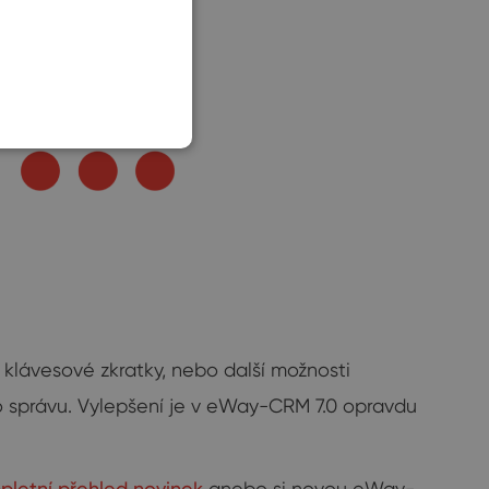
SLOVAK
klávesové zkratky, nebo další možnosti
o správu. Vylepšení je v eWay-CRM 7.0 opravdu
pletní přehled novinek
anebo si novou eWay-