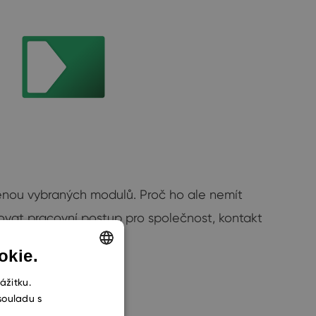
nou vybraných modulů. Proč ho ale nemít
ovat pracovní postup pro společnost, kontakt
okie.
ENGLISH
ážitku.
souladu s
CZECH