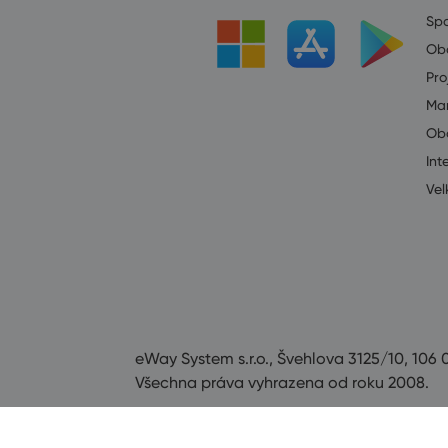
Spo
Ob
Pro
Mar
Ob
Int
Vel
eWay System s.r.o., Švehlova 3125/10, 106 
Všechna práva vyhrazena od roku 2008.