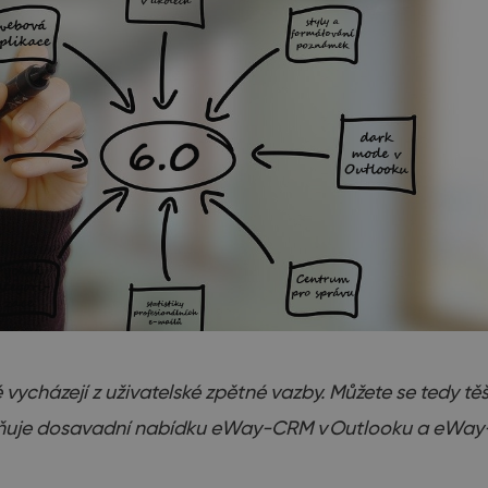
vycházejí z uživatelské zpětné vazby. Můžete se tedy t
lňuje dosavadní nabídku eWay-CRM v Outlooku a eWay