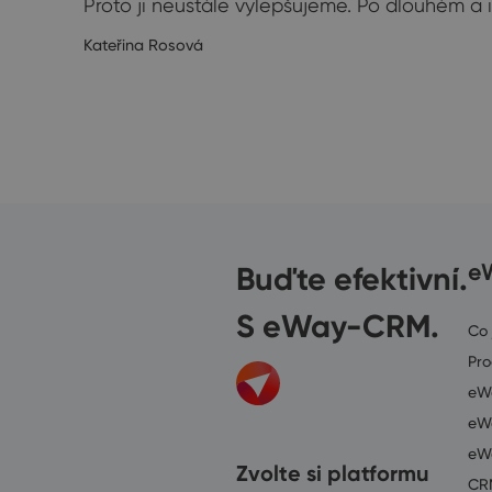
…
Proto ji neustále vylepšujeme. Po dlouhém a i
4/2019
Kateřina Rosová
Buďte efektivní.
e
S eWay-CRM.
Co
Pr
eWa
eWa
eW
Zvolte si platformu
CR