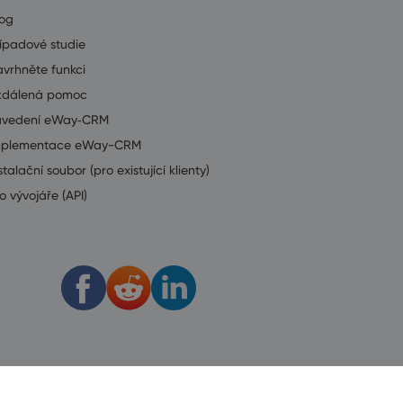
log
ípadové studie
vrhněte funkci
zdálená pomoc
avedení eWay‑CRM
mplementace eWay-CRM
stalační soubor (pro existující klienty)
o vývojáře (API)