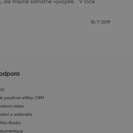
e, ale hlavně samotné vývojáře. V roce
10/7/2019
odpora
AQ
ak používat eWay-CRM
ýuková videa
olení a webináře
Way-Booky
okumentace