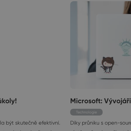
úkoly!
Microsoft: Vývojáři
Technologie
 být skutečně efektivní.
Díky průniku s open-sourc