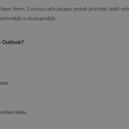
o řízení firem. S novou aktualizací právě přichází další
ktivnější a dostupnější.
o Outlook?
azy.
voření úkolu.