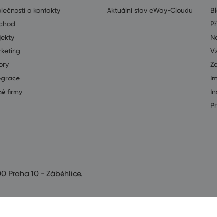
lečnosti a kontakty
Aktuální stav eWay-Cloudu
B
chod
Př
jekty
Na
keting
V
ory
Z
egrace
I
ké firmy
In
Pr
00 Praha 10 - Záběhlice.