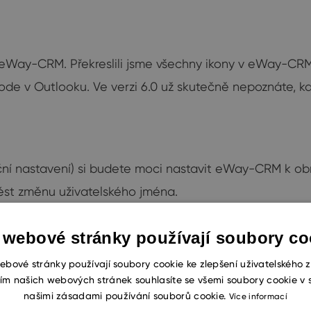
d eWay-CRM. Překreslili jsme všechny ikony v eWay-CRM
e v Outlooku. Ve verzi 6.0 už skutečně nepoznáte, 
ční nastavení) si budete moci nastavit eWay-CRM k o
st změnu uživatelského jména.
 webové stránky používají soubory co
ebové stránky používají soubory cookie ke zlepšení uživatelského z
ů našich zákazníků stal jedním z našich dlouhodobě ne
ím našich webových stránek souhlasíte se všemi soubory cookie v 
teří pracují na Macu, domácím PC, na cestách nebo po
našimi zásadami používání souborů cookie.
Více informací