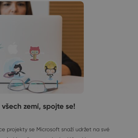
 všech zemí, spojte se!
e projekty se Microsoft snaží udržet na své