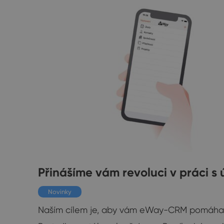
Přinášíme vám revoluci v práci s 
Novinky
tně
Naším cílem je, aby vám eWay-CRM pomáhala