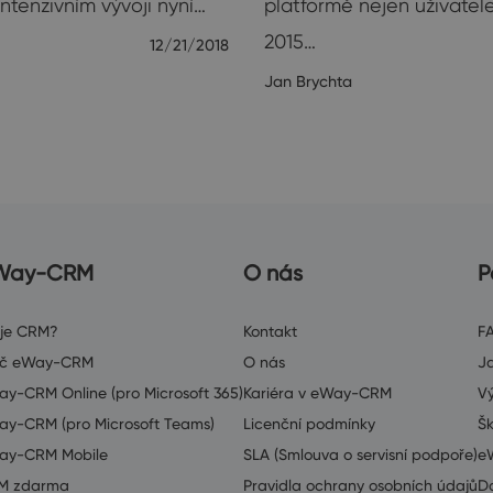
ntenzivním vývoji nyní…
platformě nejen uživatel
2015…
12/21/2018
Jan Brychta
Way-CRM
O nás
P
 je CRM?
Kontakt
F
oč eWay-CRM
O nás
J
y-CRM Online (pro Microsoft 365)
Kariéra v eWay-CRM
V
y-CRM (pro Microsoft Teams)
Licenční podmínky
Šk
ay-CRM Mobile
SLA (Smlouva o servisní podpoře)
e
M zdarma
Pravidla ochrany osobních údajů
D