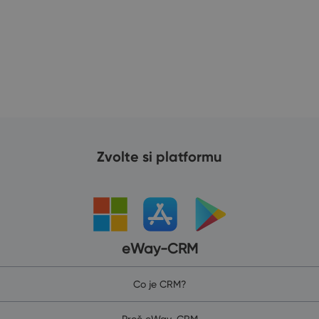
Zvolte si platformu
eWay-CRM
Co je CRM?
Proč eWay-CRM