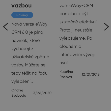
vazbou
vám eWay-CRM
pomáhala být
Novinky
skutečně efektivní.
ud
Nová verze eWay-
Proto ji neustále
CRM 6.0 je plná
vylepšujeme. Po
í
novinek, které
dlouhém a
vycházejí z
intenzivním vývoji
uživatelské zpětné
nyní…
me
vazby. Můžete se
Kateřina
tedy těšit na řadu
12/21/2018
Rosová
vylepšení…
Ondrej
3/26/2020
Svoboda
18