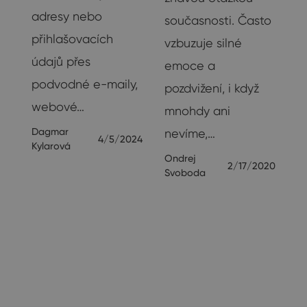
adresy nebo
současnosti. Často
přihlašovacích
vzbuzuje silné
údajů přes
emoce a
19
podvodné e-maily,
pozdvižení, i když
webové…
mnohdy ani
Dagmar
nevíme,…
4/5/2024
Kylarová
Ondrej
2/17/2020
Svoboda