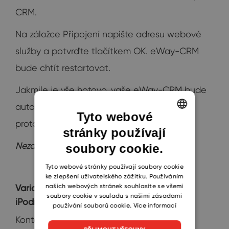
CRM.
Na záložce Připojení napište adresu webové
služby a potvrďte tlačítkem OK. eWay-CRM
bude chtít restartovat.
Jakmile je vše hotovo, vaše eWay-CRM bude
automaticky komunikovat přes šifrovaný
Tyto webové
protokol HTTPS. Gratulujeme!
stránky používají
ENGLISH
Nezapomeňte na mobilní zařízení!
soubory cookie.
CZECH
SLOVAK
Tyto webové stránky používají soubory cookie
ke zlepšení uživatelského zážitku. Používáním
našich webových stránek souhlasíte se všemi
Varianta #3 - Webovou službu máme u
soubory cookie v souladu s našimi zásadami
iPodniku
používání souborů cookie.
Více informací
Kontaktujte iPodnik, který s vámi instalaci