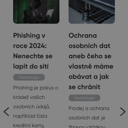
Phishing v
Ochrana
roce 2024:
osobních dat
Nenechte se
aneb čeho se
lapit do sítí
vlastně máme
obávat a jak
Technologie
se chránit
Phishing je pokus o
krádež vašich
Technologie
e
osobních údajů,
Prodej a ochrana
například čísla
osobních dat je
kreditní karty,
žhavou otázkou