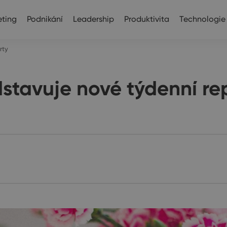
ting
Podnikání
Leadership
Produktivita
Technologie
rty
tavuje nové týdenní re