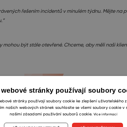
rávených řešením incidentů v minulém týdnu. Mějte na pa
.”
ty mohou být s
tá
le otevřené.
Chceme, aby měli naši klien
 webové stránky používají soubory co
ebové stránky používají soubory cookie ke zlepšení uživatelského z
ím našich webových stránek souhlasíte se všemi soubory cookie v 
našimi zásadami používání souborů cookie.
Více informací