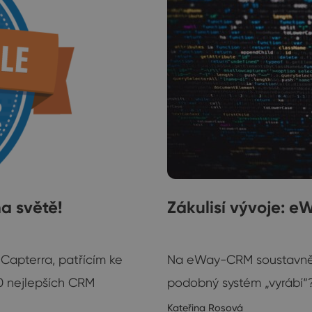
a světě!
Zákulisí vývoje: e
Rozhovory
apterra, patřícím ke
Na eWay-CRM soustavně p
20 nejlepších CRM
podobný systém „vyrábí“
Kateřina Rosová