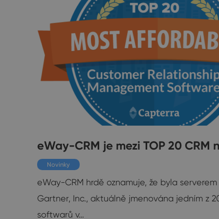
19
eWay-CRM je mezi TOP 20 CRM n
Novinky
eWay-CRM hrdě oznamuje, že byla serverem C
Gartner, Inc., aktuálně jmenována jedním z 
softwarů v…
ace i