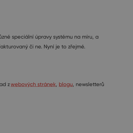
zné speciální úpravy systému na míru, a
fa
kturovaný či ne.
Nyní je to zřejmé.
lad z
webových stránek
,
blogu
, newsletterů