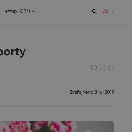
eWay-CRM
CS
porty
Zveřejněno
8/6/2019