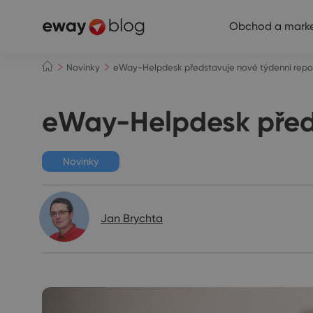
Obchod a marke
Novinky
eWay-Helpdesk představuje nové týdenní repo
eWay-Helpdesk předs
Novinky
Jan Brychta