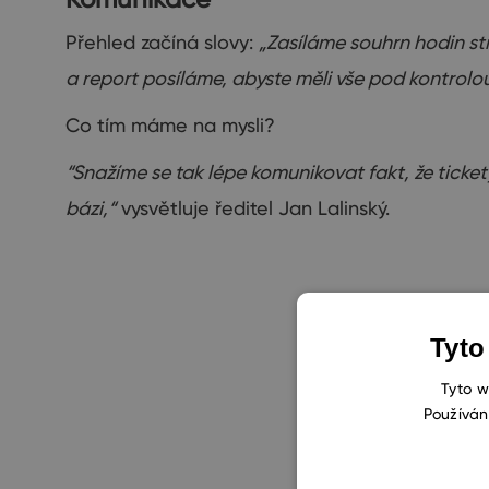
Přehled začíná slovy:
„
Zasíláme souhrn hodin st
a report posíláme, abyste měli vše pod kontrolou
Co tím máme na mysli?
“Snažíme se tak lépe komunikovat fakt, že ticke
bázi,“
vysvětluje
ředitel Jan Lalinský.
Tyto
Tyto w
Používán