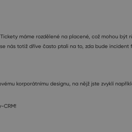
. Tickety máme rozdělené na placené, což mohou být rů
 se nás totiž dříve často ptali na to, zda bude incident 
žovému
korporátnímu designu, na nějž jste zvyklí napřík
ay-CRM!