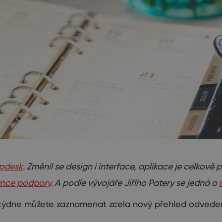
lpdesk
.
Změnil se design i interface,
aplikace je
celkově p
nance podpory
. A podle vývojáře Jiřího Patery se jedná o
týdne můžete zaznamenat zcela nový přehled odvede