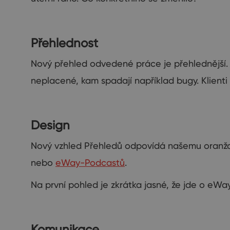
Přehlednost
Nový přehled odvedené práce je
přehlednější
neplacené, kam spadají například bugy.
Klienti
Design
Nový vzhled Přehledů odpovídá našemu
oran
nebo
eWay-P
odcastů
.
Na
první pohled je
zkrátka
jasné, že jde o eW
Komunikace