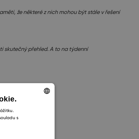
měti, že některé z nich mohou být stále v řešení
ti skutečný přehled. A to na týdenní
okie.
ENGLISH
ážitku.
souladu s
CZECH
SLOVAK