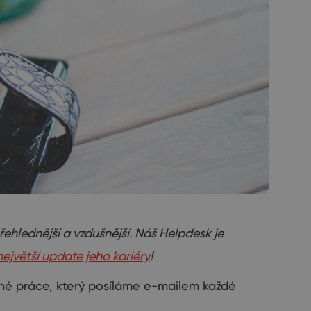
řehlednější a vzdušnější.
Náš Helpdesk je
největší update jeho kariéry
!
né práce
, který posíláme e-mailem
každé