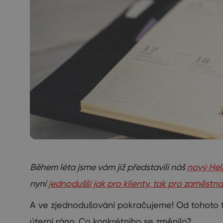
Během léta
jsme vám
již p
ředstavili
náš
nový He
nyní
jednodušší jak pro klienty, tak pro zaměst
A
ve zjednodušování pokračujeme!
Od tohoto 
úterní ráno
.
Co
konkrétního
se změnilo?