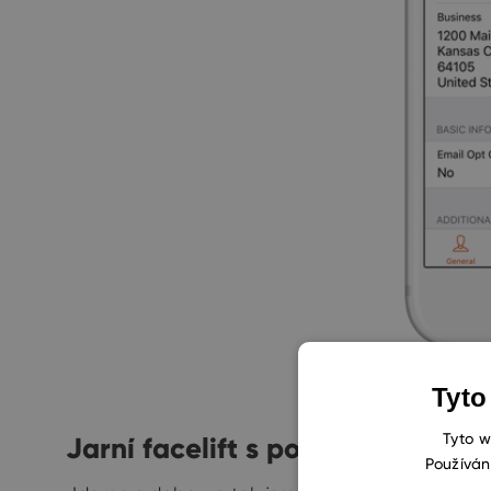
Tyto
Tyto w
Jarní facelift s podporou Ultra
Používán