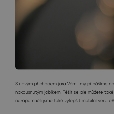
S novým příchodem jara Vám i my přinášíme novo
nakousnutým jablkem. Těšit se ale můžete také n
nezapomněli jsme také vylepšit mobilní verzi eW