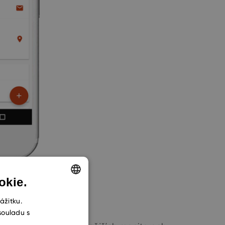
okie.
ENGLISH
ážitku.
souladu s
CZECH