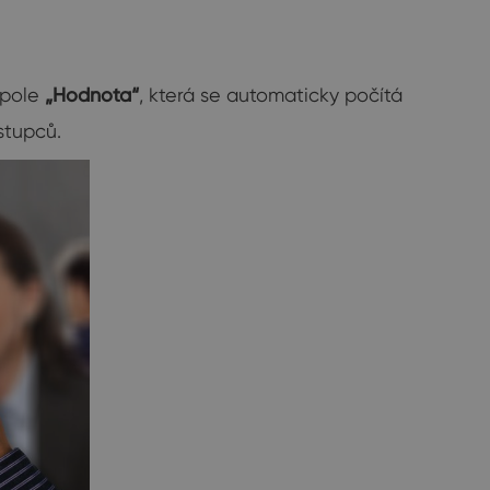
 pole
„Hodnota“
, která se automaticky počítá
stupců.