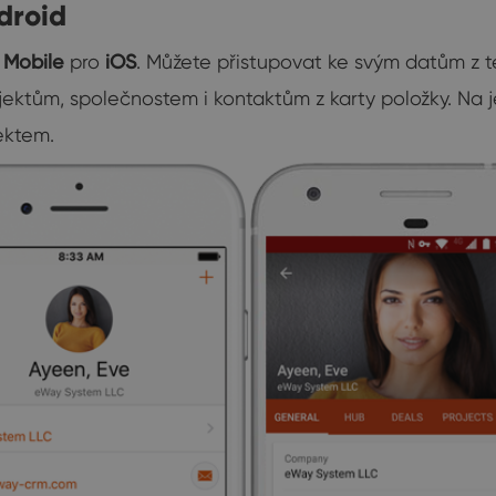
droid
Mobile
pro
iOS
. Můžete přistupovat ke svým datům z te
jektům, společnostem i kontaktům z karty položky. Na je
ektem.