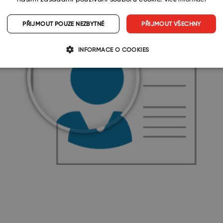
slili do vysokého rozlišení, aby eWay-CRM vypadala sk
PŘIJMOUT POUZE NEZBYTNÉ
PŘIJMOUT VŠECHNY
INFORMACE O COOKIES