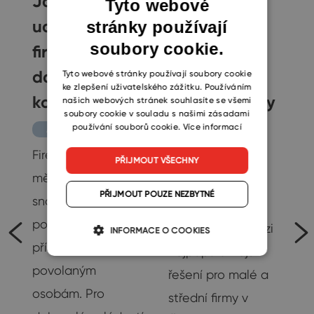
Jak správně
Konec
Tyto webové
udržovat
složitého
stránky používají
ENGLISH
soubory cookie.
firemní
spravování
CZECH
databázi
oddělených
SLOVAK
Tyto webové stránky používají soubory cookie
ke zlepšení uživatelského zážitku. Používáním
kontaktů?
databází díky
našich webových stránek souhlasíte se všemi
soubory cookie v souladu s našimi zásadami
Pohoda
používání souborů cookie.
Více informací
Akademie
Connectoru
Firemní kontakty by
PŘIJMOUT VŠECHNY
měly být aktuální,
Akademie
PŘIJMOUT POUZE NEZBYTNÉ
snadno dostupné a
Účetní software
podle potřeby
Pohoda patří mezi
INFORMACE O COOKIES
přístupné pouze
nejpopulárnější
povolaným
řešení pro malé a
osobám. Pro
střední firmy v
č