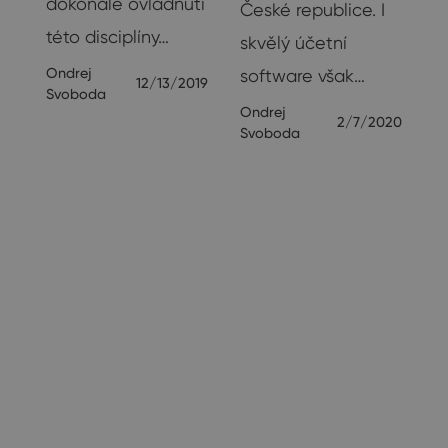
dokonalé ovládnutí
České republice. I
této disciplíny…
skvělý účetní
Ondrej
software však…
12/13/2019
Svoboda
Ondrej
2/7/2020
Svoboda
23