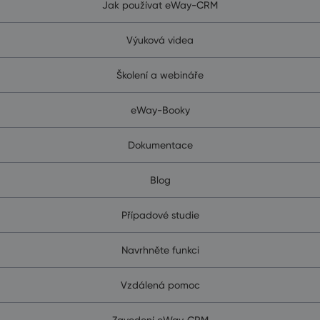
Jak používat eWay-CRM
Výuková videa
Školení a webináře
eWay-Booky
Dokumentace
Blog
Případové studie
Navrhněte funkci
Vzdálená pomoc
Zavedení eWay‑CRM