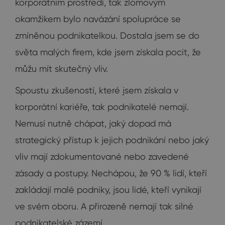
korporátním prostředí, tak zlomovým
okamžikem bylo navázání spolupráce se
zmíněnou podnikatelkou. Dostala jsem se do
světa malých firem, kde jsem získala pocit, že
můžu mít skutečný vliv.
Spoustu zkušeností, které jsem získala v
korporátní kariéře, tak podnikatelé nemají.
Nemusí nutně chápat, jaký dopad má
strategický přístup k jejich podnikání nebo jaký
vliv mají zdokumentované nebo zavedené
zásady a postupy. Nechápou, že 90 % lidí, kteří
zakládají malé podniky, jsou lidé, kteří vynikají
ve svém oboru. A přirozeně nemají tak silné
podnikatelské zázemí.