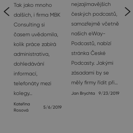
nejzajímavějších
Tak jako mnoho
českých podcastů,
dalších, i firma MBK
samozřejmě včetně
Consulting si
našich eWay-
časem uvědomila,
Podcastů, nabízí
kolik práce zabírá
stránka České
administrativa,
 a
Podcasty. Jakými
dohledávání
é
zásadami by se
informací,
měly firmy řídit při…
telefonáty mezi
ho
kolegy…
Jan Brychta
9/23/2019
Kateřina
18
5/6/2019
Rosová