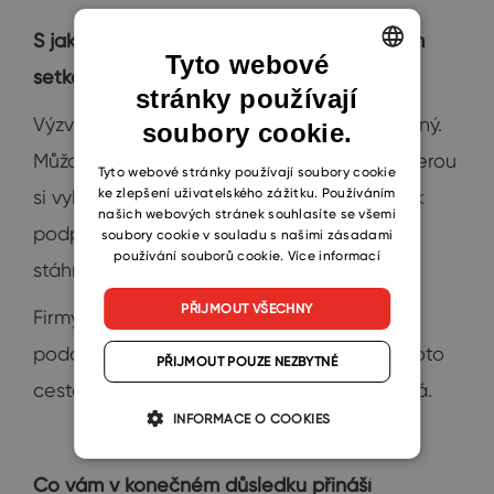
S jakými výzvami se při pomoci manažerům
Tyto webové
setkáváte?
stránky používají
ENGLISH
Výzvy se často liší, protože každý klient je jiný.
soubory cookie.
CZECH
Můžou se týkat jejich týmu nebo kultury, kterou
SLOVAK
Tyto webové stránky používají soubory cookie
ke zlepšení uživatelského zážitku. Používáním
si vybudovali. Může se jednat o nedostatek
našich webových stránek souhlasíte se všemi
podporu, kterou potřebují, aby se mohli
soubory cookie v souladu s našimi zásadami
používání souborů cookie.
Více informací
stáhnout a pracovat na svém podnikání.
PŘIJMOUT VŠECHNY
Firmy nebo samotní manažeři někdy čelí
podobným výzvám, ale liší se jejich cíle. Proto
PŘIJMOUT POUZE NEZBYTNÉ
cesta, kterou se musí vydat, je pokaždé jiná.
INFORMACE O COOKIES
Co vám v konečném důsledku přináší