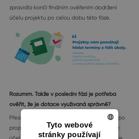
zpravidla končí finálním ověřením dodržení
účelu projektu po celou dobu této fáze.
Rozumím. Takže v poslední fázi je potřeba
ověřit, že je dotace využívaná správně?
Přesně tak. Každého poskytovatele dotací po
Tyto webové
proplacení peněz zajímá, jestli daný projekt
stránky používají
ENGLISH
účel dotace skutečně naplní. A to se sleduje