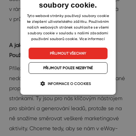
soubory cookie.
CZECH
v rámci toho období udržitelnosti, které trvá
SLOVAK
Tyto webové stránky používají soubory cookie
v průměru od 3 do 5 let.
ke zlepšení uživatelského zážitku. Používáním
našich webových stránek souhlasíte se všemi
soubory cookie v souladu s našimi zásadami
používání souborů cookie.
Více informací
A jak to máte se získáváním zakázek?
PŘIJMOUT VŠECHNY
Používáte modul příležitosti?
Příležitosti samozřejmě používáme. Zrovna
PŘIJMOUT POUZE NEZBYTNÉ
nedávno jsme navíc dokončili automatizované
INFORMACE O COOKIES
propojení eWay-CRM s našimi webovými
stránkami. Ty jsou pro nás klíčovým nástrojem
pro sbírání a generování leadů, protože se na
ně snažíme směrovat veškeré marketingové
aktivity. Chceme tedy, aby se nám v eWay-