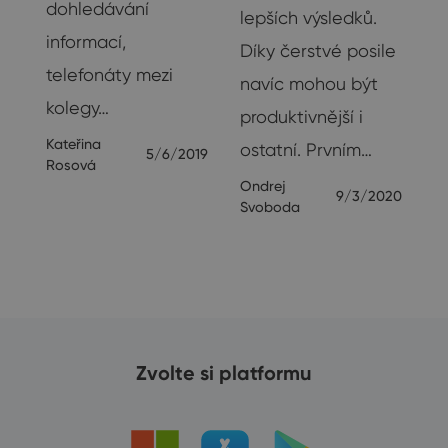
dohledávání
lepších výsledků.
informací,
Díky čerstvé posile
telefonáty mezi
navíc mohou být
kolegy…
produktivnější i
18
Kateřina
ostatní. Prvním…
5/6/2019
Rosová
Ondrej
9/3/2020
Svoboda
Zvolte si platformu