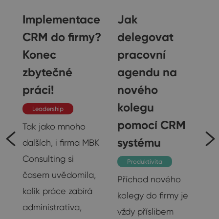
Implementace
Jak
CRM do firmy?
delegovat
Konec
pracovní
u
zbytečné
agendu na
práci!
nového
kolegu
Leadership
pomocí CRM
Tak jako mnoho
systému
dalších, i firma MBK
Consulting si
Produktivita
časem uvědomila,
Příchod nového
kolik práce zabírá
kolegy do firmy je
administrativa,
vždy příslibem