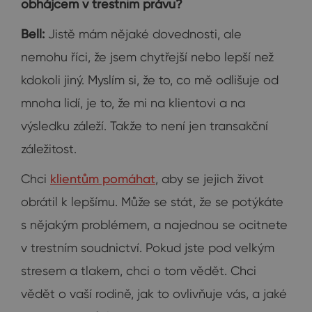
obhájcem v trestním právu?
Bell:
Jistě mám nějaké dovednosti, ale
nemohu říci, že jsem chytřejší nebo lepší než
kdokoli jiný. Myslím si, že to, co mě odlišuje od
mnoha lidí, je to, že mi na klientovi a na
výsledku záleží. Takže to není jen transakční
záležitost.
Chci
klientům pomáhat
, aby se jejich život
obrátil k lepšímu. Může se stát, že se potýkáte
s nějakým problémem, a najednou se ocitnete
v trestním soudnictví. Pokud jste pod velkým
stresem a tlakem, chci o tom vědět. Chci
vědět o vaší rodině, jak to ovlivňuje vás, a jaké