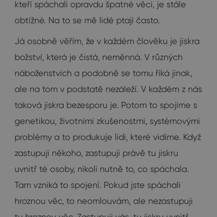
kteří spáchali opravdu špatné věci, je stále
obtížné. Na to se mě lidé ptají často.
Já osobně věřím, že v každém člověku je jiskra
božství, která je čistá, neměnná. V různých
náboženstvích a podobně se tomu říká jinak,
ale na tom v podstatě nezáleží. V každém z nás
taková jiskra bezesporu je. Potom to spojíme s
genetikou, životními zkušenostmi, systémovými
problémy a to produkuje lidi, které vidíme. Když
zastupuji někoho, zastupuji právě tu jiskru
uvnitř té osoby, nikoli nutně to, co spáchala.
Tam vzniká to spojení. Pokud jste spáchali
hroznou věc, to neomlouvám, ale nezastupuji
tu hroznou věc. Zastupuji vás, tu jiskru uvnitř