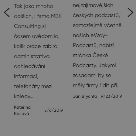
nejzajímavějších
Tak jako mnoho
českých podcastů,
dalších, i firma MBK
samozřejmě včetně
Consulting si
našich eWay-
časem uvědomila,
Podcastů, nabízí
kolik práce zabírá
stránka České
administrativa,
 a
Podcasty. Jakými
dohledávání
é
zásadami by se
informací,
měly firmy řídit při…
telefonáty mezi
ho
kolegy…
Jan Brychta
9/23/2019
Kateřina
18
5/6/2019
Rosová