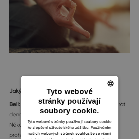
Tyto webové
Jaký je váš typický den?
stránky používají
ENGLISH
Bell:
Obvykle mám soud jednou nebo dvakrát
soubory cookie.
CZECH
denně a musím odpovídat na telefonáty.
SLOVAK
Tyto webové stránky používají soubory cookie
Někdy přijdou i mimořádné situace –
ke zlepšení uživatelského zážitku. Používáním
našich webových stránek souhlasíte se všemi
prohledávání soudního příkazu, nebo mě