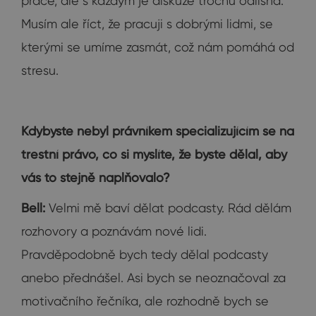
práce, ale s každým je diskuze trochu odlišná.
Musím ale říct, že pracuji s dobrými lidmi, se
kterými se umíme zasmát, což nám pomáhá od
stresu.
Kdybyste nebyl právníkem specializujícím se na
trestní právo, co si myslíte, že byste dělal, aby
vás to stejně naplňovalo?
Bell:
Velmi mě baví dělat podcasty. Rád dělám
rozhovory a poznávám nové lidi.
Pravděpodobně bych tedy dělal podcasty
anebo přednášel. Asi bych se neoznačoval za
motivačního řečníka, ale rozhodně bych se