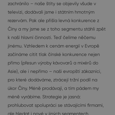
zachránilo – naše štíty se objevily všude v
televizi, dodávali jsme i státním hmotným
rezervám. Pak ale přišla levná konkurence z
Číny a my jsme se z toho segmentu stáhli zpět
k naší hlavní činnosti. Teď čelíme něčemu
jinému. Vzhledem k cenám energií v Evropě
začínáme cítit tlak čínské konkurence nejen
přímo (přesun výroby kávovarů a mixérů do
Asie), ale i nepřímo – naši evropští zákazníci,
pro které dodáváme, ztrácejí tržní podíl na
úkor Číny. Méně prodávají, a tím pádem my
méně vyrábíme. Strategie je jasná:
prohlubovat spolupráci se stávajícími firmami,
ale hledat i nové v jiných segmentech,