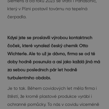
Siemens a od roku 2023 se vrátil i Panasonic,
který v Plzni postavil továrnu na tepelná
čerpadla.
Kdysi jste se proslavili výrobou kontaktních
čoček, které vynalezl český chemik Otto
Wichterle. Ale to už je dávno, firma se od té
doby hodně posunula a asi jako každá jiná má
za sebou posledních pár let hodně
turbulentního období.
Je to tak. Během covidových let měla firma i
štěstí, že kromě plastové produkce vyrábí i
ochranné pomůcky. To nás v covidu víceméně