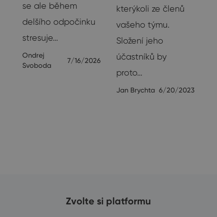
se ale během
ak
kterýkoli ze členů
delšího odpočinku
vašeho týmu.
stresuje…
Složení jeho
Ondrej
účastníků by
7/16/2026
Svoboda
proto…
23
Jan Brychta
6/20/2023
Zvolte si platformu