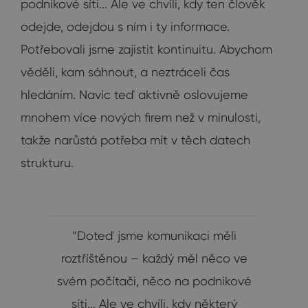
podnikové síti... Ale ve chvíli, kdy ten člověk
odejde, odejdou s ním i ty informace.
Potřebovali jsme zajistit kontinuitu. Abychom
věděli, kam sáhnout, a neztráceli čas
hledáním. Navíc teď aktivně oslovujeme
mnohem více nových firem než v minulosti,
takže narůstá potřeba mít v těch datech
strukturu.
“Doteď jsme komunikaci měli
roztříštěnou – každý měl něco ve
svém počítači, něco na podnikové
síti... Ale ve chvíli, kdy některý