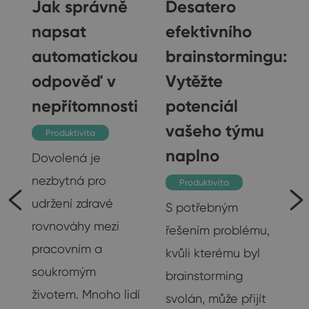
Jak správně
Desatero
napsat
efektivního
automatickou
brainstormingu:
gu
odpověď v
Vytěžte
nepřítomnosti
potenciál
vašeho týmu
Produktivita
naplno
Dovolená je
nezbytná pro
Produktivita
udržení zdravé
S potřebným
rovnováhy mezi
řešením problému,
pracovním a
kvůli kterému byl
soukromým
brainstorming
životem. Mnoho lidí
svolán, může přijít