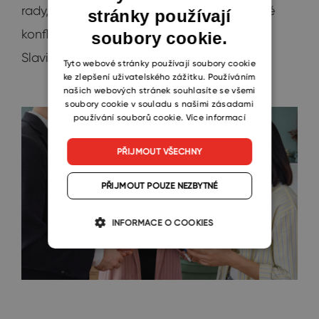
rady, nehodnoťte, vyhýbejte se potenciálně
stránky používají
ENGLISH
konfliktním tématům jako „Sparta versus
soubory cookie.
CZECH
Slavia“ nebo „očkovat či neočkovat“.
SLOVAK
Tyto webové stránky používají soubory cookie
ke zlepšení uživatelského zážitku. Používáním
našich webových stránek souhlasíte se všemi
soubory cookie v souladu s našimi zásadami
používání souborů cookie.
Více informací
PŘIJMOUT VŠECHNY
PŘIJMOUT POUZE NEZBYTNÉ
INFORMACE O COOKIES