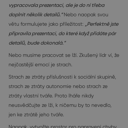
vypracovala prezentaci, ale je do ní třeba
doplnit několik detailů.“
Nebo naopak svou
větu formulujete jako příležitost:
„Perfektně jste
připravila prezentaci, do které když přidáte pár
detailů, bude dokonalá.“
Nebo musíme pracovat se lží. Zkušený lídr ví, že
nejčastější emocí je strach.
Strach ze ztráty příslušnosti k sociální skupině,
strach ze ztráty autonomie nebo strach ze
ztráty vlastní tváře. Proto lháře nikdy
neusvědčujte ze lži, k ničemu by to nevedlo,
jen ke ztrátě jeho tváře.
Naopak, vytvořte prostor pro napravení chyby.