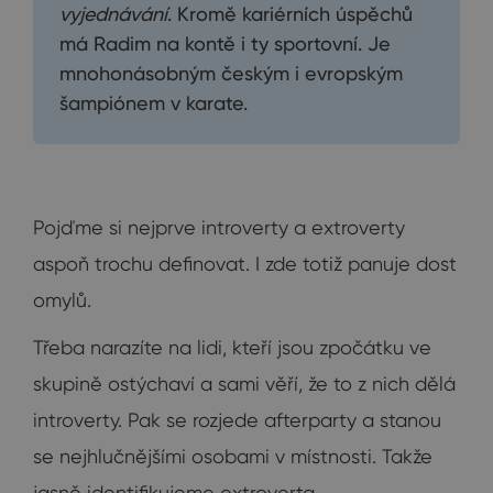
vyjednávání
. Kromě kariérních úspěchů
má Radim na kontě i ty sportovní. Je
mnohonásobným českým i evropským
šampiónem v karate.
Pojďme si nejprve introverty a extroverty
aspoň trochu definovat. I zde totiž panuje dost
omylů.
Třeba narazíte na lidi, kteří jsou zpočátku ve
skupině ostýchaví a sami věří, že to z nich dělá
introverty. Pak se rozjede afterparty a stanou
se nejhlučnějšími osobami v místnosti. Takže
jasně identifikujeme extroverta.