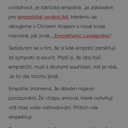
ovládnout, je taktická empatie. Je základem
pro
empatické vedení lidí
, kterému se
věnujeme s Chrisem Vossem v nové knize
nazvané, jak jinak, „
Empathetic Leadership
“.
Setkávám se s tím, že si lidé empatii zaměňují
za sympatii a soucit. Myslí si, že aby byli
empatičtí, musí s druhými souhlasit, mít je rádi.
Je to ale trochu jinak.
Empatie znamená, že dávám najevo
porozumění. Že chápu emoce, které ovlivňují
váš stav, vaše rozhodování. Přitom vás
respektuji.