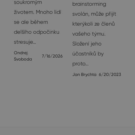
soukromým
brainstorming
životem. Mnoho lidí
svolán, může přijít
se ale během
ak
kterýkoli ze členů
delšího odpočinku
vašeho týmu.
stresuje…
Složení jeho
Ondrej
účastníků by
7/16/2026
Svoboda
proto…
23
Jan Brychta
6/20/2023