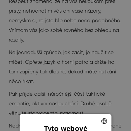
Respekt znamená, že na vás nekoukám přes
prsty, nehodnotím vás ani vaše názory,
nemyslím si, že jste blb nebo něco podobného.
Vnímám vás jako sobě rovného bez ohledu na
rozdíly.
Nejjednodušší způsob, jak začít, je naučit se
mlčet. Opřete jazyk o horní patro a držte ho
tam zapřený tak dlouho, dokud máte nutkání
něco říkat.
Pak přijde další, náročnější část taktické
empatie, aktivní naslouchání. Druhé osobě
věnujte stoprocentní pozornost.
Nedělejte žádné soudy, nedávejte nevyžádané
Tyto webové