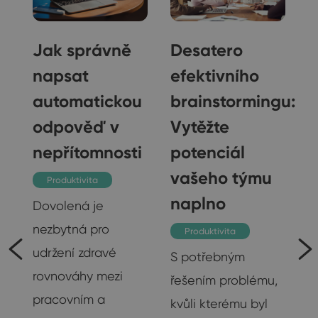
Jak správně
Desatero
napsat
efektivního
automatickou
brainstormingu:
gu
odpověď v
Vytěžte
nepřítomnosti
potenciál
vašeho týmu
Produktivita
naplno
Dovolená je
nezbytná pro
Produktivita
udržení zdravé
S potřebným
rovnováhy mezi
řešením problému,
pracovním a
kvůli kterému byl