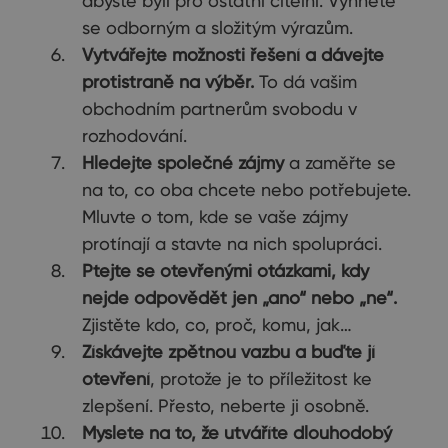
abyste byli pro ostatní čitelní. Vyhněte
se odborným a složitým výrazům.
Vytvářejte možnosti řešení a dávejte
protistraně na výběr.
To dá vašim
obchodním partnerům svobodu v
rozhodování.
Hledejte společné zájmy
a zaměřte se
na to, co oba chcete nebo potřebujete.
Mluvte o tom, kde se vaše zájmy
protínají a stavte na nich spolupráci.
Ptejte se otevřenými otázkami, kdy
nejde odpovědět jen „ano“ nebo „ne“.
Zjistěte kdo, co, proč, komu, jak…
Získávejte zpětnou vazbu a buďte jí
otevření
, protože je to příležitost ke
zlepšení. Přesto, neberte ji osobně.
Myslete na to, že utváříte dlouhodobý