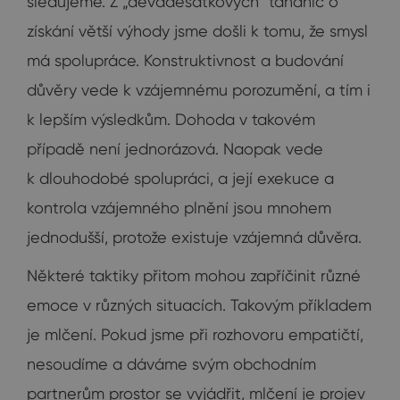
sledujeme. Z „devadesátkových“ tahanic o
získání větší výhody jsme došli k tomu, že smysl
má spolupráce. Konstruktivnost a budování
důvěry vede k vzájemnému porozumění, a tím i
k lepším výsledkům. Dohoda v takovém
případě není jednorázová. Naopak vede
k dlouhodobé spolupráci, a její exekuce a
kontrola vzájemného plnění jsou mnohem
jednodušší, protože existuje vzájemná důvěra.
Některé taktiky přitom mohou zapříčinit různé
emoce v různých situacích. Takovým příkladem
je mlčení. Pokud jsme při rozhovoru empatičtí,
nesoudíme a dáváme svým obchodním
partnerům prostor se vyjádřit, mlčení je projev