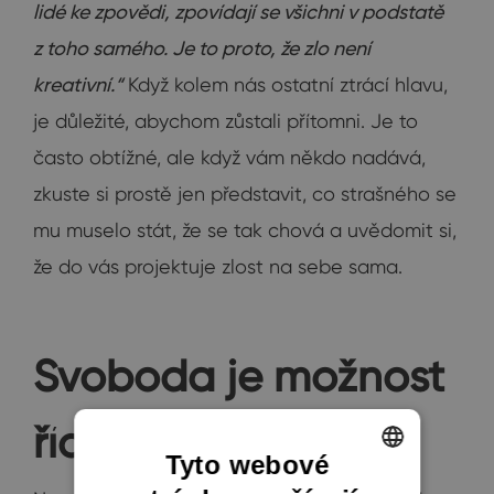
lidé ke zpovědi, zpovídají se všichni v podstatě
z toho samého. Je to proto, že zlo není
kreativní.“
Když kolem nás ostatní ztrácí hlavu,
je důležité, abychom zůstali přítomni. Je to
často obtížné, ale když vám někdo nadává,
zkuste si prostě jen představit, co strašného se
mu muselo stát, že se tak chová a uvědomit si,
že do vás projektuje zlost na sebe sama.
Svoboda je možnost
říct NE
Tyto webové
ENGLISH