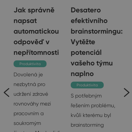
Jak správně
Desatero
napsat
efektivního
automatickou
brainstormingu:
gu
odpověď v
Vytěžte
nepřítomnosti
potenciál
vašeho týmu
Produktivita
naplno
Dovolená je
nezbytná pro
Produktivita
udržení zdravé
S potřebným
rovnováhy mezi
řešením problému,
pracovním a
kvůli kterému byl
soukromým
brainstorming