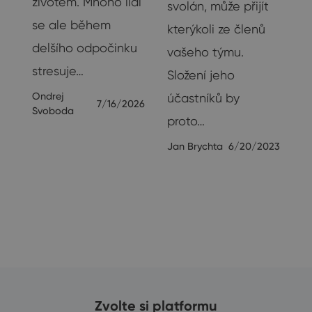
životem. Mnoho lidí
svolán, může přijít
se ale během
ak
kterýkoli ze členů
delšího odpočinku
vašeho týmu.
stresuje…
Složení jeho
Ondrej
účastníků by
7/16/2026
Svoboda
proto…
23
Jan Brychta
6/20/2023
Zvolte si platformu