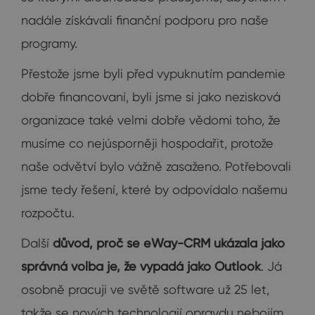
nadále získávali finanční podporu pro naše
programy.
Přestože jsme byli před vypuknutím pandemie
dobře financovaní, byli jsme si jako nezisková
organizace také velmi dobře vědomi toho, že
musíme co nejúsporněji hospodařit, protože
naše odvětví bylo vážně zasaženo. Potřebovali
jsme tedy řešení, které by odpovídalo našemu
rozpočtu.
Další
důvod, proč se eWay-CRM ukázala jako
správná volba je, že vypadá jako Outlook
. Já
osobně pracuji ve světě software už 25 let,
takže se nových technologií opravdu nebojím,