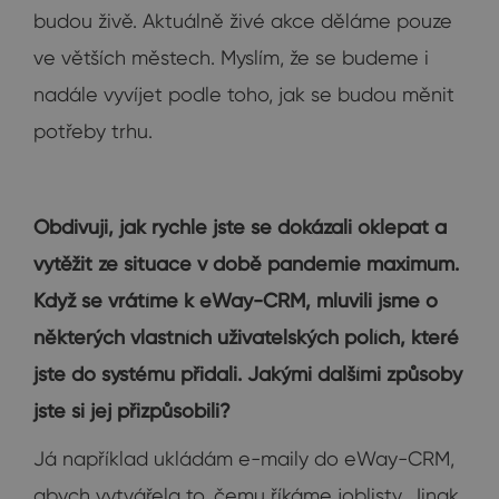
budou živě. Aktuálně živé akce děláme pouze
ve větších městech. Myslím, že se budeme i
nadále vyvíjet podle toho, jak se budou měnit
potřeby trhu.
Obdivuji, jak rychle jste se dokázali oklepat a
vytěžit ze situace v době pandemie maximum.
Když se vrátíme k eWay-CRM, mluvili jsme o
některých vlastních uživatelských polích, které
jste do systému přidali. Jakými dalšími způsoby
jste si jej přizpůsobili?
Já například ukládám e-maily do eWay-CRM,
abych vytvářela to, čemu říkáme joblisty. Jinak