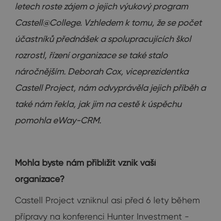
letech roste zájem o jejich výukový program
Castell@College. Vzhledem k tomu, že se počet
účastníků přednášek a spolupracujících škol
rozrostl, řízení organizace se také stalo
náročnějším. Deborah Cox, viceprezidentka
Castell Project, nám odvyprávěla jejich příběh a
také nám řekla, jak jim na cestě k úspěchu
pomohla eWay-CRM.
Mohla byste nám přiblížit vznik vaší
organizace?
Castell Project vzniknul asi před 6 lety během
přípravy na konferenci Hunter Investment -