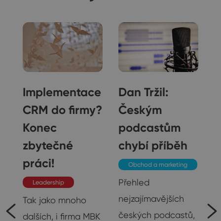
Implementace
Dan Tržil:
CRM do firmy?
Českým
Konec
podcastům
zbytečné
chybí příběh
práci!
Obchod a marketing
Přehled
Leadership
nejzajímavějších
Tak jako mnoho
českých podcastů,
dalších, i firma MBK