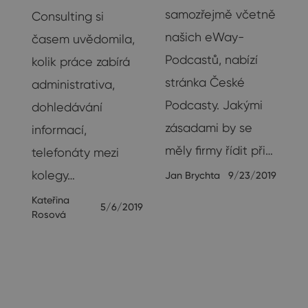
samozřejmě včetně
Consulting si
našich eWay-
časem uvědomila,
Podcastů, nabízí
kolik práce zabírá
stránka České
administrativa,
 a
Podcasty. Jakými
dohledávání
é
zásadami by se
informací,
měly firmy řídit při…
telefonáty mezi
ho
kolegy…
Jan Brychta
9/23/2019
Kateřina
18
5/6/2019
Rosová