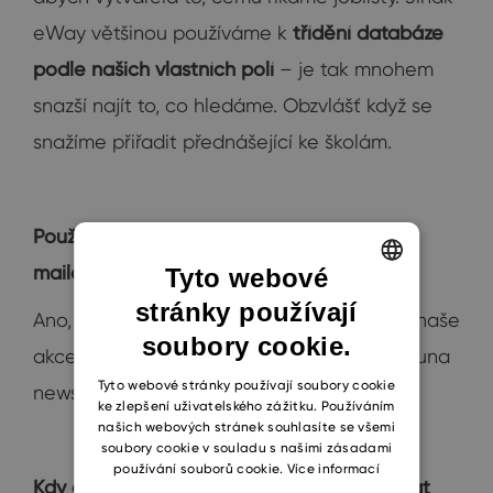
eWay většinou používáme k
třídění databáze
podle našich vlastních polí
– je tak mnohem
snazší najít to, co hledáme. Obzvlášť když se
snažíme přiřadit přednášející ke školám.
Používáte také nástroj pro hromadnou e-
mailovou rozesílku?
Tyto webové
stránky používají
ENGLISH
Ano, pomocí eWaye posílám pozvánky na naše
soubory cookie.
CZECH
akce a každých 7-10 dní rozesílám náš Fortuna
SLOVAK
Tyto webové stránky používají soubory cookie
newsletter.
ke zlepšení uživatelského zážitku. Používáním
našich webových stránek souhlasíte se všemi
soubory cookie v souladu s našimi zásadami
používání souborů cookie.
Více informací
Kdy a jak jste pocítili potřebu začít používat