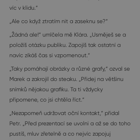
víc v klidu.“
„Ale co když ztratím nit a zaseknu se?“
„Žádná ale!“ umlčela mě Klára. „Usměješ se a
položíš otázku publiku. Zapojíš tak ostatní a
navíc zíkáš čas si vzpomenout.“
„Taky pomáhají obrázky a různé grafy,“ ozval se
Marek a zakrojil do steaku. „Přidej na většinu
snímků nějakou grafiku. Ta ti vždycky
připomene, co jsi chtěla říct.“
„Nezapomeň udržovat oční kontakt,“ přidal
Petr. „Před prezentací se uvolni a až se do toho
pustíš, mluv zřetelně a co nejvíc zapojuj