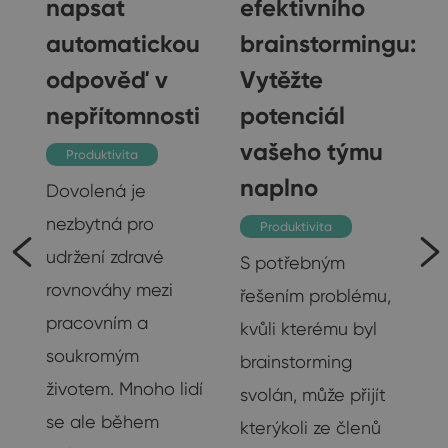
napsat
efektivního
automatickou
brainstormingu:
gu
odpověď v
Vytěžte
nepřítomnosti
potenciál
vašeho týmu
Produktivita
naplno
Dovolená je
nezbytná pro
Produktivita
udržení zdravé
S potřebným
rovnováhy mezi
řešením problému,
pracovním a
kvůli kterému byl
soukromým
brainstorming
životem. Mnoho lidí
svolán, může přijít
se ale během
ak
kterýkoli ze členů