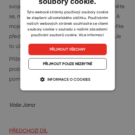
soubory cookie.
CZECH
svoje vystoupení, hezky se oblékněte, uvolněte
SLOVAK
Tyto webové stránky používají soubory cookie
se, mluvte zřetelně a udržujte oční kontakt. A
ke zlepšení uživatelského zážitku. Používáním
našich webových stránek souhlasíte se všemi
moje osobní rada na závěr zní – nezapomeňte
soubory cookie v souladu s našimi zásadami
používání souborů cookie.
Více informací
předtím zajít na večeři se svými kamarády. Je
to úžasná podpora!
PŘIJMOUT VŠECHNY
Příště vám budu vyprávět, jak prezentace
PŘIJMOUT POUZE NEZBYTNÉ
probíhala a jestli mi tipy od kamarádů
pomohly.
INFORMACE O COOKIES
Vaše Jana
PŘEDCHOZÍ DÍL