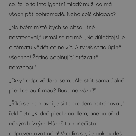
se, že je to inteligentní mladý muž, co má
všech pět pohromadě. Nebo spíš chlapec?
„Na tvém místě bych se absolutně
nestresoval,“ usmál se na mě. „Nejdůležitější je
o tématu vědět co nejvíc. A ty víš snad úplně
všechno! Žádná doplňující otázka tě
nerozhodí.“
„Díky,“ odpověděla jsem. „Ale stát sama úplně
před celou firmou? Budu nervózní!“
„Říká se, že hlavní je si to předem natrénovat,“
řekl Petr. „Klidně před zrcadlem, anebo před
někým blízkým. Můžeš to nanečisto
odprezentovat nám! Vsadím se, že pak budeš