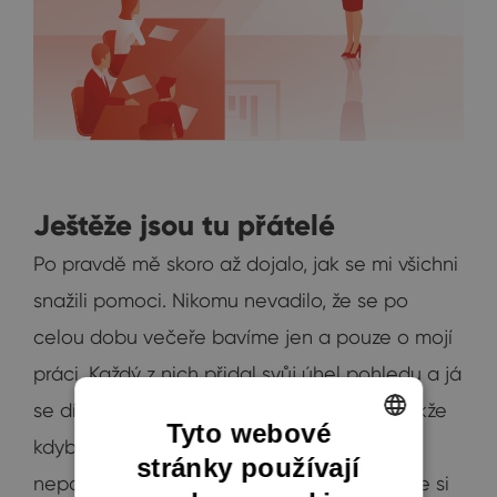
Ještěže jsou tu přátelé
Po pravdě mě skoro až dojalo, jak se mi všichni
snažili pomoci. Nikomu nevadilo, že se po
celou dobu večeře bavíme jen a pouze o mojí
práci. Každý z nich přidal svůj úhel pohledu a já
se díky nim teď cítím mnohem klidnější. Takže
Tyto webové
kdybyste potřebovali něco odprezentovat,
stránky používají
ENGLISH
nepodceňte faktickou přípravu, vyzkoušejte si