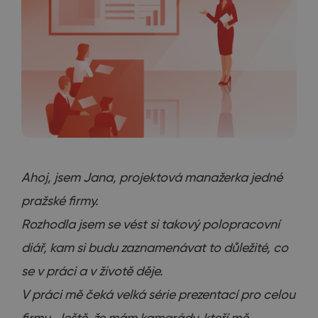
Ahoj, jsem Jana, projektová manažerka jedné
pražské firmy.
Rozhodla jsem se vést si takový polopracovní
diář, kam si budu zaznamenávat to důležité, co
se v práci a v životě děje.
V práci mě čeká velká série prezentací pro celou
firmu. Ještě, že mám kamarády, kteří mě