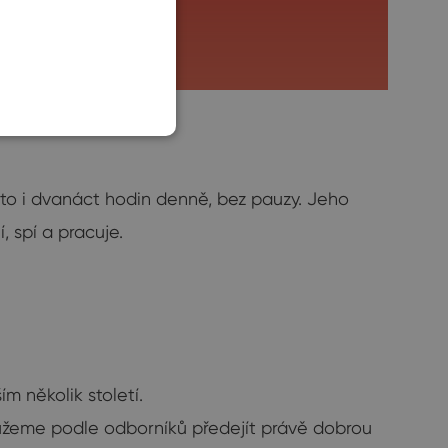
SLOVAK
sto i dvanáct hodin denně, bez pauzy. Jeho
, spí a pracuje.
m několik století.
žeme podle odborníků předejít právě dobrou