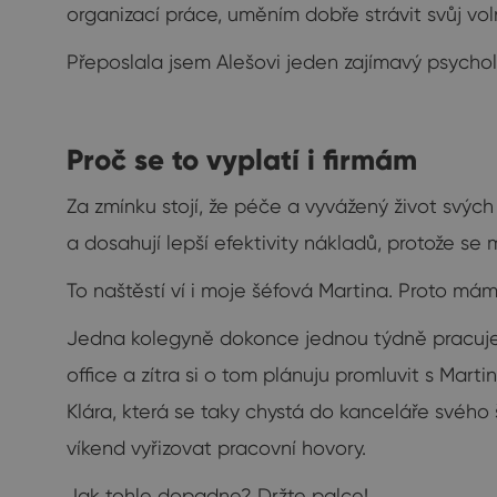
organizací práce, uměním dobře strávit svůj vo
Přeposlala jsem Alešovi jeden zajímavý psychol
Proč se to vyplatí i firmám
Za zmínku stojí, že péče a vyvážený život svýc
a dosahují lepší efektivity nákladů, protože se
To naštěstí ví i moje šéfová Martina. Proto má
Jedna kolegyně dokonce jednou týdně pracuje 
office a zítra si o tom plánuju promluvit s Mar
Klára, která se taky chystá do kanceláře svéh
víkend vyřizovat pracovní hovory.
Jak tohle dopadne? Držte palce!