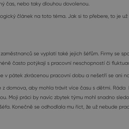
lný čas, nebo taky dlouhou dovolenou.
ogický článek na toto téma. Jak si to přebere, to je už
h zaměstnanců se vyplatí také jejich šéfům. Firmy se s
 méně často potýkají s pracovní neschopností či fluktuac
me v pátek zkrácenou pracovní dobu a nešetří se ani na
z domova, aby mohla trávit více času s dětmi. Ráda b
tinou. Moji práci by navíc zbytek týmu mohl snadno sled
o šéfa. Konečně se odhodlala mu říct, že už nebude p