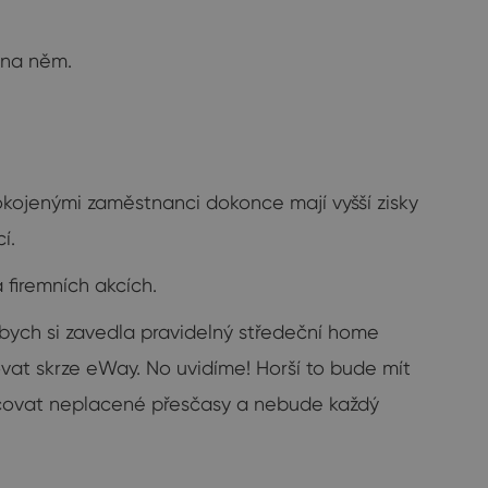
 na něm.
pokojenými zaměstnanci dokonce mají vyšší zisky
í.
 firemních akcích.
ych si zavedla pravidelný středeční home
ovat skrze eWay. No uvidíme! Horší to bude mít
racovat neplacené přesčasy a nebude každý