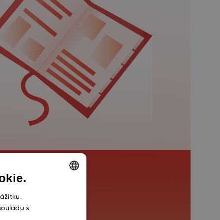
okie.
ENGLISH
ážitku.
souladu s
CZECH