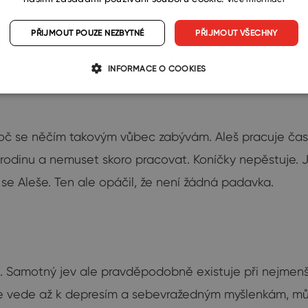
PŘIJMOUT POUZE NEZBYTNÉ
PŘIJMOUT VŠECHNY
INFORMACE O COOKIES
 proč se něčím takovým vůbec zabývám. Aleš pracuje ča
žit rodinu a nemuset skoro pracovat. Koníčky nepěstuje. Jí
m se Aleše. Ten ale opáčil, že není žádná padavka.
4. Samotný jev ale pravděpodobně existuje při nejmenší
e vede až k depresím a sebevražedným myšlenkám, mů