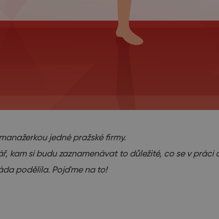
 manažerkou jedné pražské firmy.
ř, kam si budu zaznamenávat to důležité, co se v práci a 
ráda podělila. Pojďme na to!