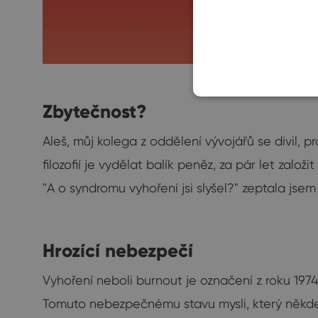
Zbytečnost?
Aleš, můj kolega z oddělení vývojářů se divil,
filozofií je vydělat balík peněz, za pár let zalo
"A o syndromu vyhoření jsi slyšel?" zeptala jse
Hrozící nebezpečí
Vyhoření neboli burnout je označení z roku 197
Tomuto nebezpečnému stavu mysli, který někd