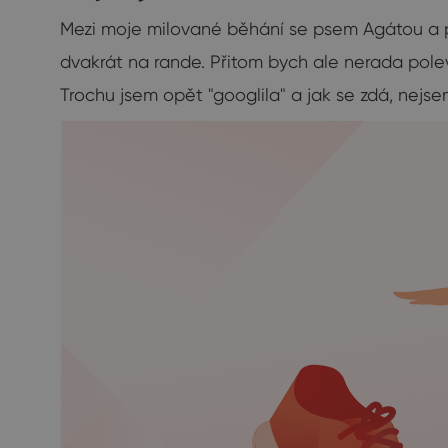
Mezi moje milované běhání se psem Agátou a pop
dvakrát na rande. Přitom bych ale nerada polevi
Trochu jsem opět "googlila" a jak se zdá, nejs