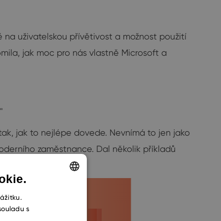
ně na uživatelskou přívětivost a možnost použití
omila, jak moc pro nás vlastně Microsoft a
"
 tak, jak to nejlépe dovede. Nevnímá to jen jako
 moderního zaměstnance. Dal několik příkladů
okie.
ENGLISH
ážitku.
souladu s
CZECH