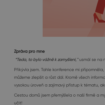
Zpráva pro mne
“Teda, to bylo vážně k zamyšlení,"
usmál se na mě
Přikývla jsem. Tahle konference mi připomněla
můžeme zlepšit a růst dál. Kromě všech informac
vysokou úroveň a zajímavý přístup k tématu, a
Cestou domů jsem přemýšlela o naší firmě a mý
učit!