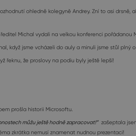
ozhodnutí ohledně kolegyně Andrey. Zní to asi drsně, 
ředitel Michal vydali na velkou konferenci pořádanou 
al, když jsme vcházeli do auly a minuli jsme stůl plný 
ž řeknu, že proslovy na podiu byly ještě lepší!
m prošla historii Microsoftu.
pnostech můžu ještě hodně zapracovat!”
zašeptala jsem
 téma zkrátka nemusí znamenat nudnou prezentaci!