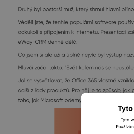
Druhý byl postarší muž, který shrnul hlavní příno
Věděli jste, že tenhle populární software použív
odkukoli s připojením k internetu. Prezentaci z
eWay-CRM denně dělá.
Co jsem si ale užila úplně nejvíc byl výstup na
Mluvčí začal takto: "Svět kolem nás se neustál
Jal se vysvětlovat, že Office 365 vlastně vznik
další z řady produktů. Pro něj je to způsob, j
toho, jak Microsoft odemyká kreativitu. A jak d
Tyto
Tyto w
Používán