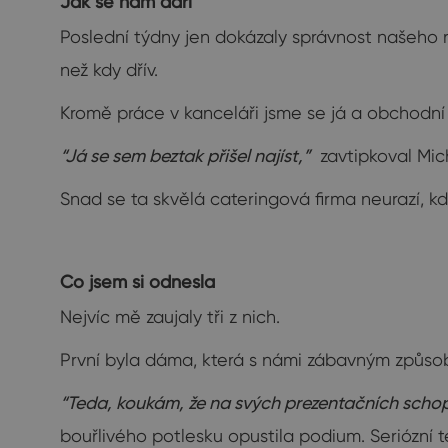
Jak se nám daří
Poslední týdny jen dokázaly správnost našeho r
než kdy dřív.
Kromě práce v kanceláři jsme se já a obchodní 
“Já se sem beztak přišel najíst,”
zavtipkoval Mich
Snad se ta skvělá cateringová firma neurazí, kdy
Co jsem si odnesla
Nejvíc mě zaujaly tři z nich.
První byla dáma, která s námi zábavným způsobe
“Teda, koukám, že na svých prezentačních scho
bouřlivého potlesku opustila podium. Seriózní