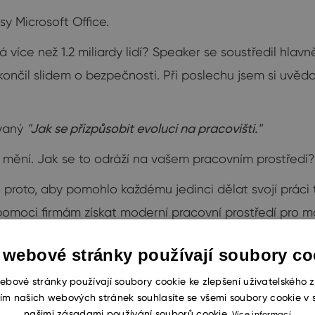
sy Microsoft Office.
á více než 1.2 miliardy lidí? Speaker se soustředil hlav
akončil slidem o bezpečnosti. Při poslechu jsem si uvěd
zvaný
"Jak se přizpůsobit evoluci na pracovišti."
e mění. Jak se to odráží na vašem pracovním prostředí?
lo proto, aby pomohlo každému jedinci dělat svojí práci
ak pomoci firmám získat moderní pracovní prostředí pro
ává lidem hlas.
 webové stránky používají soubory co
ebové stránky používají soubory cookie ke zlepšení uživatelského z
ím našich webových stránek souhlasíte se všemi soubory cookie v 
našimi zásadami používání souborů cookie.
Více informací