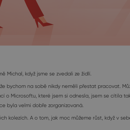
 Michal, když jsme se zvedali ze židlí.
, že bychom na sobě nikdy neměli přestat pracovat. M
í o Microsoftu, které jsem si odnesla, jsem se cítila t
kce byla velmi dobře zorganizovaná.
ch kolezích. A o tom, jak moc můžeme růst, když v se