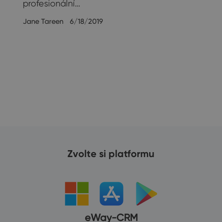
profesionální…
Jane Tareen
6/18/2019
20
Zvolte si platformu
eWay-CRM