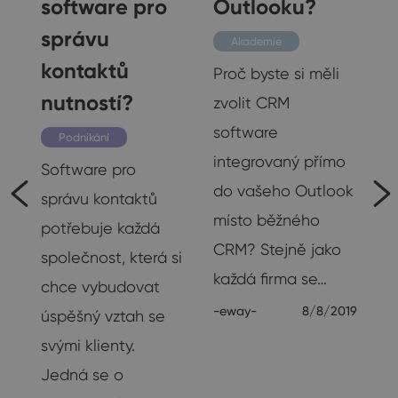
software pro
Outlooku?
M
správu
Akademie
kontaktů
Proč byste si měli
nutností?
zvolit CRM
software
Podnikání
integrovaný přímo
Software pro
do vašeho Outlook
správu kontaktů
místo běžného
potřebuje každá
CRM? Stejně jako
společnost, která si
každá firma se…
chce vybudovat
-eway-
8/8/2019
úspěšný vztah se
svými klienty.
m
Jedná se o