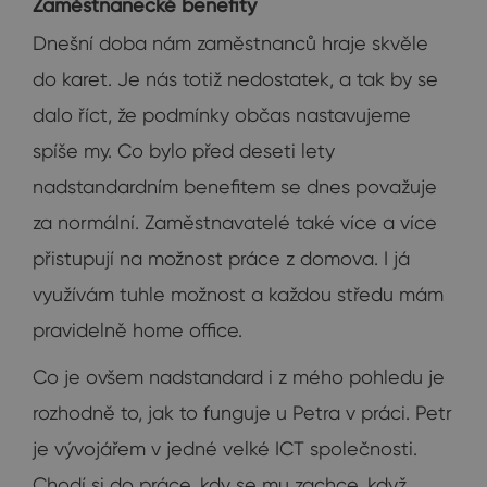
Zaměstnanecké benefity
Dnešní doba nám zaměstnanců hraje skvěle
do karet. Je nás totiž nedostatek, a tak by se
dalo říct, že podmínky občas nastavujeme
spíše my. Co bylo před deseti lety
nadstandardním benefitem se dnes považuje
za normální. Zaměstnavatelé také více a více
přistupují na možnost práce z domova. I já
využívám tuhle možnost a každou středu mám
pravidelně home office.
Co je ovšem nadstandard i z mého pohledu je
rozhodně to, jak to funguje u Petra v práci. Petr
je vývojářem v jedné velké ICT společnosti.
Chodí si do práce, kdy se mu zachce, když