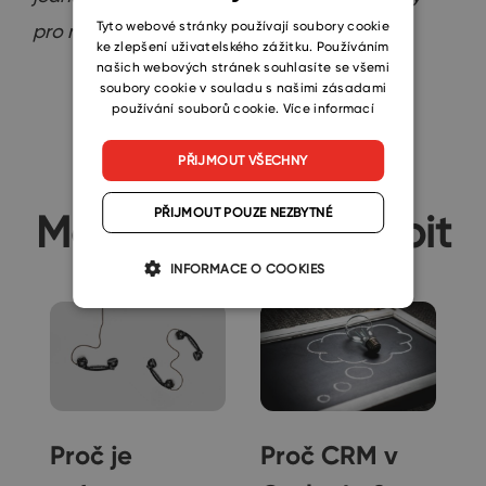
SLOVAK
Tyto webové stránky používají soubory cookie
pro něj!“
ke zlepšení uživatelského zážitku. Používáním
našich webových stránek souhlasíte se všemi
soubory cookie v souladu s našimi zásadami
používání souborů cookie.
Více informací
PŘIJMOUT VŠECHNY
PŘIJMOUT POUZE NEZBYTNÉ
Mohlo by se vám líbit
INFORMACE O COOKIES
a
Proč je
Proč CRM v