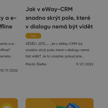
Jak v eWay-CRM
y a e-
snadno skrýt pole, které
fline
v dialogu nemá být vidět
Tipy
enty a e-
VĚDĚLI JSTE,… …že v eWay-CRM lze
fline?
snadno skrýt pole, které v dialogu nemá
ternetu.
být vidět? Je to snadné, pokud jste…
Martin Štefko
9/27/2022
10/11/2022