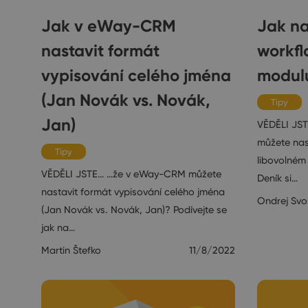
Jak v eWay-CRM
Jak na
nastavit formát
workfl
vypisování celého jména
modul
(Jan Novák vs. Novák,
Tipy
Jan)
VĚDĚLI JS
můžete nast
Tipy
libovolném
VĚDĚLI JSTE… …že v eWay-CRM můžete
Deník si…
nastavit formát vypisování celého jména
Ondrej Sv
(Jan Novák vs. Novák, Jan)? Podívejte se
jak na…
Martin Štefko
11/8/2022