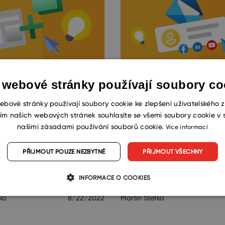
 webové stránky používají soubory co
tvořit vlastní pole
Jak nastavit podpi
ebové stránky používají soubory cookie ke zlepšení uživatelského z
cí na jakýkoli modul
Outlooku
ím našich webových stránek souhlasíte se všemi soubory cookie v 
našimi zásadami používání souborů cookie.
Tipy
Více informací
TE,… …že v eWay-CRM můžete
VĚDĚLI JSTE,… že si v Microsof
PŘIJMOUT POUZE NEZBYTNÉ
PŘIJMOUT VŠECHNY
ořit vlastní pole s relací na
můžete nastavit automatický p
dul. Stačí otevřít Centrum pro
odchozí e-maily? Podpis snad
INFORMACE O COOKIES
přizpůsobíte vaší firemní identit
ko
8/22/2022
Martin Štefko