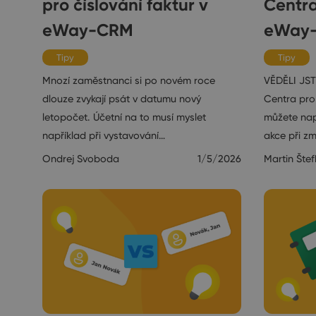
pro číslování faktur v
Centra
eWay-CRM
eWay
Tipy
Tipy
Mnozí zaměstnanci si po novém roce
VĚDĚLI JST
dlouze zvykají psát v datumu nový
Centra pro
letopočet. Účetní na to musí myslet
můžete nap
například při vystavování…
akce při z
Ondrej Svoboda
1/5/2026
Martin Štef