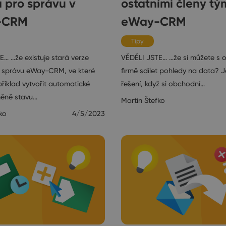
 pro správu v
ostatními členy tý
-CRM
eWay-CRM
Tipy
E… …že existuje stará verze
VĚDĚLI JSTE… …že si můžete s o
 správu eWay-CRM, ve které
firmě sdílet pohledy na data? J
říklad vytvořit automatické
řešení, když si obchodní…
měně stavu…
Martin Štefko
ko
4/5/2023