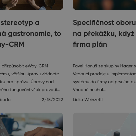
stereotyp a
Specifičnost oboru
á gastronomie, to
na překážku, když
ay-CRM
firma plán
ry
Rozhovory
si přizpůsobit eWay-CRM
Pavel Hanuš ze skupiny Hager s
vému, většinu úprav zvládnete
Vedoucí prodeje u implement
tru pro správu. Úpravy nad
systému do firmy od prvního ok
ého fungování však provádí…
Vhodně nechal…
oboda
2/15/2022
Lidka Weinzettl