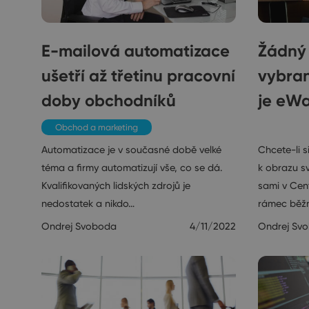
E-mailová automatizace
Žádný 
ušetří až třetinu pracovní
vybran
doby obchodníků
je eW
Obchod a marketing
Rozhovo
Automatizace je v současné době velké
Chcete-li 
téma a firmy automatizují vše, co se dá.
k obrazu s
Kvalifikovaných lidských zdrojů je
sami v Cen
nedostatek a nikdo…
rámec běžn
Ondrej Svoboda
4/11/2022
Ondrej Sv