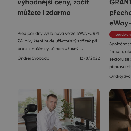
výhodnější ceny, začít
GRANT
můžete i zdarma
přecho
eWay
Rozhovory
Před pár dny vyšla nová verze eWay-CRM
Leadersh
7.4, díky které bude uživatelský zážitek při
Společnos
práci s naším systémem úžasný i…
firmám, al
Ondrej Svoboda
12/8/2022
sektoru se
příprava do
Ondrej Sv