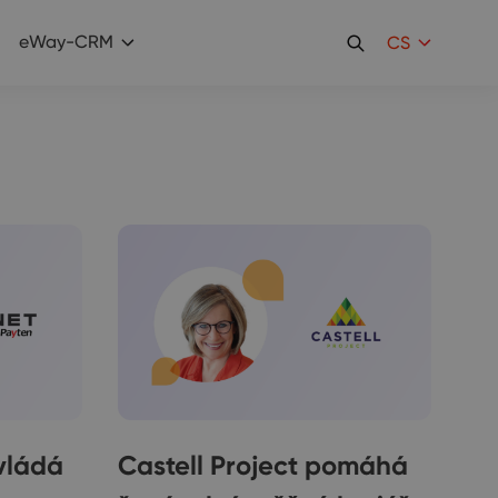
eWay-CRM
CS
vládá
Castell Project pomáhá