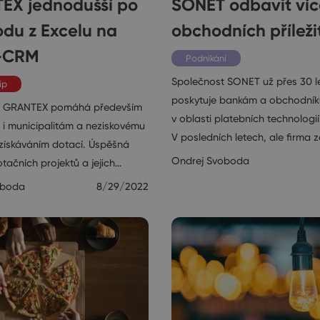
EX jednodušší po
SONET odbavit víc
du z Excelu na
obchodních příleži
-CRM
Podnikání
Společnost SONET už přes 30 l
ip
poskytuje bankám a obchodník
t GRANTEX pomáhá především
v oblasti platebních technologií
e i municipalitám a neziskovému
V posledních letech, ale firma z
 získáváním dotací. Úspěšná
Ondrej Svoboda
tačních projektů a jejich…
oboda
8/29/2022