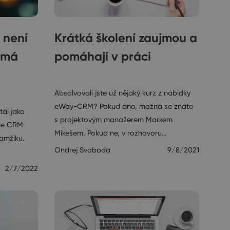
 není
Krátká školení zaujmou a
 má
pomáhají v práci
Rozhovory
Absolvovali jste už nějaký kurz z nabídky
eWay-CRM? Pokud ano, možná se znáte
tál jako
s projektovým manažerem Markem
ace CRM
Mikešem. Pokud ne, v rozhovoru…
amžiku.
Ondrej Svoboda
9/8/2021
2/7/2022