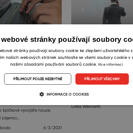
 webové stránky používají soubory co
 se naučit
Jak navýšit úspěš
ebové stránky používají soubory cookie ke zlepšení uživatelského z
amovat? Coding
navolaných schůz
ím našich webových stránek souhlasíte se všemi soubory cookie v 
amp může být
našimi zásadami používání souborů cookie.
Podnikání
Více informací
 na úspěch
Covidová doba přinesla omez
PŘIJMOUT POUZE NEZBYTNÉ
PŘIJMOUT VŠECHNY
možnosti obchodních schůzek a
gie
managementu na obchodní odd
INFORMACE O COOKIES
ní je naplňující a dobře
roste. Jedním z účinných řešení
olání. To není žádné tajemství.
Lidka Weinzettl
 o špičkové vývojáře nouze.
í zájemci…
oboda
6/3/2021