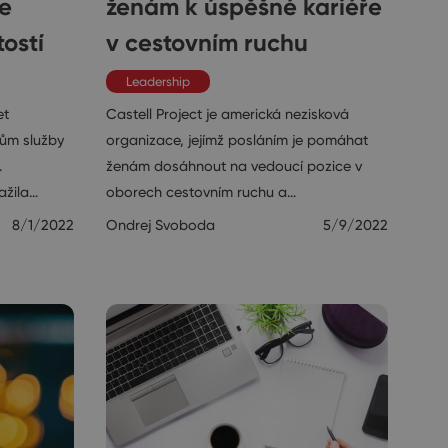
e
ženám k úspěšné kariéře
tostí
v cestovním ruchu
Leadership
et
Castell Project je americká nezisková
ům služby
organizace, jejímž posláním je pomáhat
.
ženám dosáhnout na vedoucí pozice v
ažila…
oborech cestovním ruchu a…
8/1/2022
Ondrej Svoboda
5/9/2022