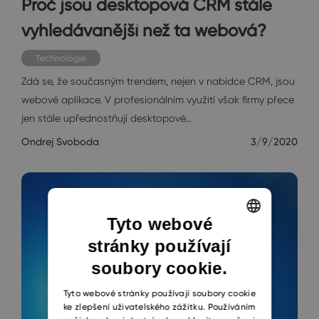
Proč jsou desktopová CRM stále
vyhledávanější než ta webová?
Technologie
Zdá se, že současným trendem, nejen v nabídce CRM, jsou
webové aplikace. V profesionálním využití však firmy přece
jen stále upřednostňují desktopové…
Ondrej Svoboda
3/9/2020
Tyto webové
stránky používají
ENGLISH
soubory cookie.
CZECH
SLOVAK
Tyto webové stránky používají soubory cookie
ke zlepšení uživatelského zážitku. Používáním