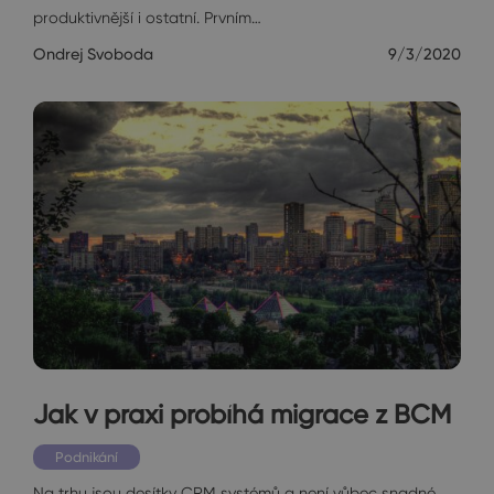
produktivnější i ostatní. Prvním…
Ondrej Svoboda
9/3/2020
Jak v praxi probíhá migrace z BCM
Podnikání
Na trhu jsou desítky CRM systémů a není vůbec snadné