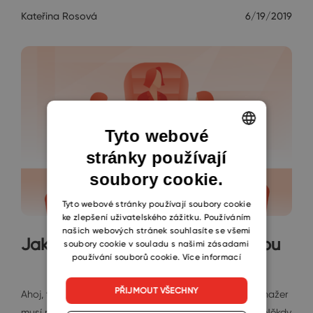
Kateřina Rosová
6/19/2019
Tyto webové
stránky používají
ENGLISH
soubory cookie.
CZECH
SLOVAK
Tyto webové stránky používají soubory cookie
ke zlepšení uživatelského zážitku. Používáním
našich webových stránek souhlasíte se všemi
Jak je důležité míti zpětnou vazbu
soubory cookie v souladu s našimi zásadami
používání souborů cookie.
Více informací
Janin diář
PŘIJMOUT VŠECHNY
Ahoj, tady je Jana, projektová manažerka. Dobrý manažer
musí mimo jiné umět dávat vhodnou zpětnou vazbu. Někdy