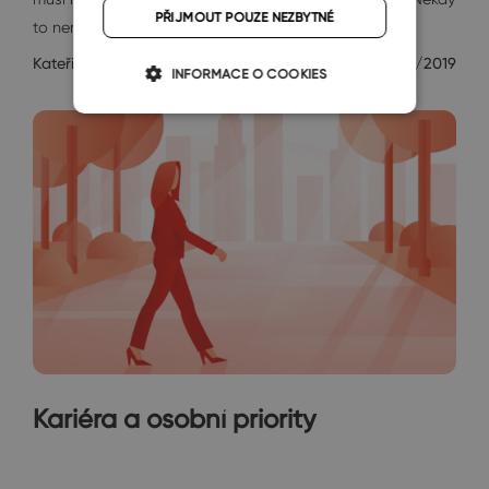
PŘIJMOUT POUZE NEZBYTNÉ
to není snadné!…
Kateřina Rosová
5/3/2019
INFORMACE O COOKIES
Kariéra a osobní priority
Janin diář