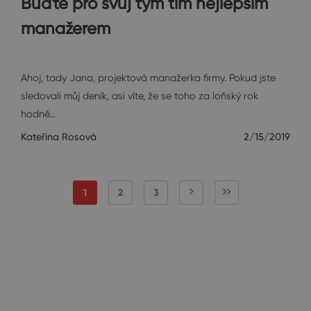
Buďte pro svůj tým tím nejlepším
manažerem
Janin diář
Ahoj, tady Jana, projektová manažerka firmy. Pokud jste
sledovali můj deník, asi víte, že se toho za loňský rok
hodně…
Kateřina Rosová
2/15/2019
1
2
3