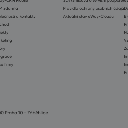
ay-CRM Mobile
SLA (Smlouva o servisní podpoře)
e
M zdarma
Pravidla ochrany osobních údajů
D
lečnosti a kontakty
Aktuální stav eWay-Cloudu
B
chod
Př
jekty
Na
keting
V
ory
Z
egrace
I
ké firmy
In
Pr
00 Praha 10 - Záběhlice.