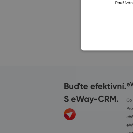
Používán
Buďte efektivní.
e
S eWay-CRM.
Co
Pr
eWa
eWa