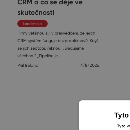
CRM a co se děje ve
skutečnosti
Leadership
Firmy většinou žijí v přesvědčení, že jejich
CRM systém funguje bezproblémově. Když
se jich zeptáte, řeknou: „Sledujeme
všechno.“ „Pipeline je…
Phil Ireland
4/8/2026
Tyto
Tyto w