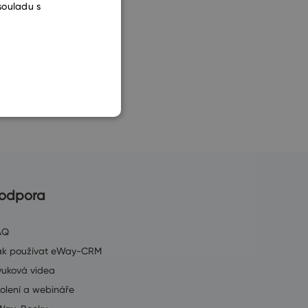
souladu s
CZECH
SLOVAK
odpora
AQ
ak používat eWay-CRM
ýuková videa
olení a webináře