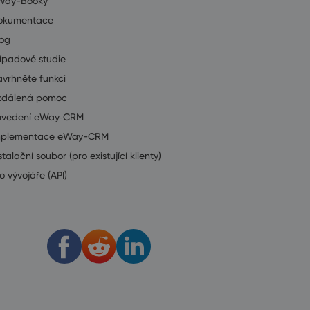
Way-Booky
okumentace
log
ípadové studie
vrhněte funkci
zdálená pomoc
avedení eWay‑CRM
mplementace eWay-CRM
stalační soubor (pro existující klienty)
o vývojáře (API)