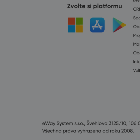
eW
Zvolte si platformu
CR
Spo
Ob
Pro
Mar
Ob
Int
Vel
eWay System s.r.o., Švehlova 3125/10, 106 
Všechna práva vyhrazena od roku 2008.