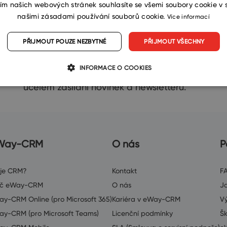
ím našich webových stránek souhlasíte se všemi soubory cookie v 
našimi zásadami používání souborů cookie.
Více informací
Odeslat
PŘIJMOUT POUZE NEZBYTNÉ
PŘIJMOUT VŠECHNY
Souhlasím se zpracováním osobních údajů
INFORMACE O COOKIES
dle
politiky ochrany osobních údajů
za
účelem zasílání novinek a newsletterů.
Way-CRM
O nás
P
 je CRM?
Kontakt
F
oč eWay-CRM
O nás
J
y-CRM Online (pro Microsoft 365)
Kariéra v eWay-CRM
V
y-CRM (pro Microsoft Teams)
Licenční podmínky
Šk