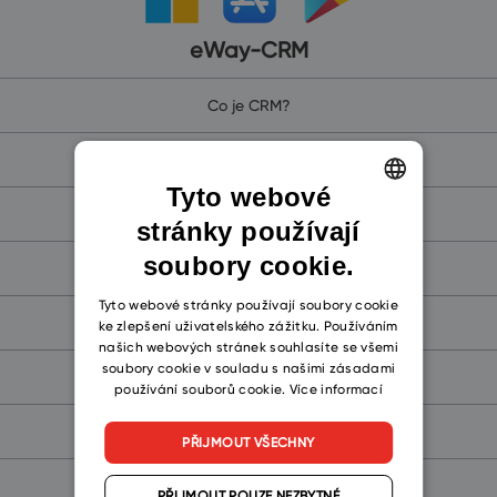
eWay-CRM
Co je CRM?
Proč eWay-CRM
Tyto webové
eWay-CRM Online (pro Microsoft 365)
stránky používají
ENGLISH
soubory cookie.
CZECH
eWay-CRM (pro Microsoft Teams)
SLOVAK
Tyto webové stránky používají soubory cookie
eWay-CRM Mobile
ke zlepšení uživatelského zážitku. Používáním
našich webových stránek souhlasíte se všemi
soubory cookie v souladu s našimi zásadami
CRM zdarma
používání souborů cookie.
Více informací
Společnosti a kontakty
PŘIJMOUT VŠECHNY
Obchod
PŘIJMOUT POUZE NEZBYTNÉ