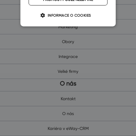
Projekty
INFORMACE O COOKIES
Marketing
Obory
Integrace
Velké firmy
O nás
Kontakt
O nás
Kariéra v eWay-CRM