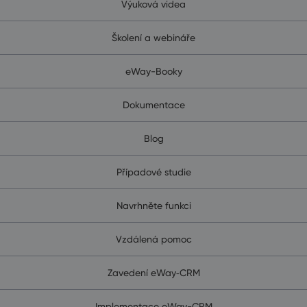
Výuková videa
Školení a webináře
eWay-Booky
Dokumentace
Blog
Případové studie
Navrhněte funkci
Vzdálená pomoc
Zavedení eWay‑CRM
Implementace eWay-CRM