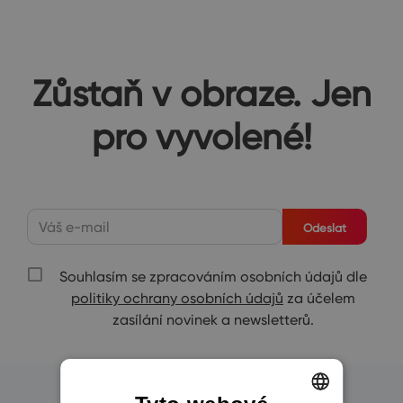
Zůstaň v obraze. Jen
pro vyvolené!
Odeslat
Souhlasím se zpracováním osobních údajů dle
politiky ochrany osobních údajů
za účelem
zasílání novinek a newsletterů.