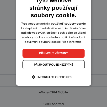
Tyto webové
Zvolte si platformu
stránky používají
ENGLISH
soubory cookie.
CZECH
SLOVAK
Tyto webové stránky používají soubory cookie
ke zlepšení uživatelského zážitku. Používáním
eWay-CRM
našich webových stránek souhlasíte se všemi
soubory cookie v souladu s našimi zásadami
používání souborů cookie.
Více informací
Co je CRM?
PŘIJMOUT VŠECHNY
Proč eWay-CRM
PŘIJMOUT POUZE NEZBYTNÉ
eWay-CRM Online (pro Microsoft 365)
INFORMACE O COOKIES
eWay-CRM (pro Microsoft Teams)
eWay-CRM Mobile
CRM zdarma