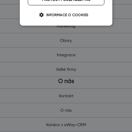
Projekty
INFORMACE O COOKIES
Marketing
Obory
Integrace
Velké firmy
O nás
Kontakt
O nás
Kariéra v eWay-CRM