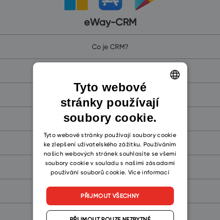
eWay-CRM
Co je CRM?
Proč eWay-CRM
Tyto webové
eWay-CRM Online (pro Microsoft 365)
stránky používají
ENGLISH
soubory cookie.
CZECH
eWay-CRM (pro Microsoft Teams)
SLOVAK
Tyto webové stránky používají soubory cookie
eWay-CRM Mobile
ke zlepšení uživatelského zážitku. Používáním
našich webových stránek souhlasíte se všemi
soubory cookie v souladu s našimi zásadami
CRM zdarma
používání souborů cookie.
Více informací
Společnosti a kontakty
PŘIJMOUT VŠECHNY
Obchod
PŘIJMOUT POUZE NEZBYTNÉ