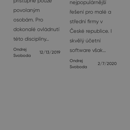
přístupné pouze
nejpopulárnější
povolaným
řešení pro malé a
osobám. Pro
střední firmy v
č
dokonalé ovládnutí
České republice. I
této disciplíny…
skvělý účetní
Ondrej
software však…
12/13/2019
Svoboda
Ondrej
2/7/2020
Svoboda
23