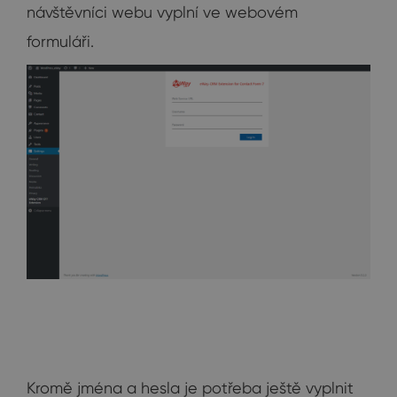
návštěvníci webu vyplní ve webovém
formuláři.
Kromě jména a hesla je potřeba ještě vyplnit