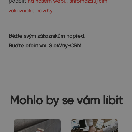
podělit
na našem webu, shromažďujícím
zákaznické návrhy
.
Běžte svým zákazníkům napřed.
Buďte efektivní. S eWay-CRM!
Mohlo by se vám líbit