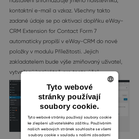
nastavení shromažďuje jméno návštěvníka,
kontaktní e-mail a vzkaz. Všechny takto
zadané údaje se po aktivaci doplňku eWay-
CRM Extension for Contact Form 7
automaticky propíší v eWay-CRM do nové
položky v modulu Příležitosti. Jejich
zakladatelem bude výše zmiňovaný uživatel,
vytvořený konkrétně pro tento účel.
Tyto webové
stránky používají
ENGLISH
soubory cookie.
CZECH
SLOVAK
Tyto webové stránky používají soubory cookie
ke zlepšení uživatelského zážitku. Používáním
našich webových stránek souhlasíte se všemi
soubory cookie v souladu s našimi zásadami