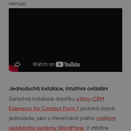
nemusí.
Jednoduchá instalace, intuitivní ovládání
Samotná instalace doplňku
eWay-CRM
Extension for Contact Form 7
probíhá stejně
jednoduše, jako u kteréhokoli jiného
rozšíření
redakčního systému WordPress
. V záložce