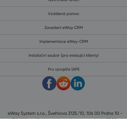
Vzdálená pomoc
Zavedení eWay‑CRM
Implementace eWay-CRM
Instalační soubor (pro existující klienty)
Pro vývojáře (API)
eWay System s.r.o., Švehlova 3125/10, 106 00 Praha 10 -
Záběhlice. Všechna práva vyhrazena od roku 2008.