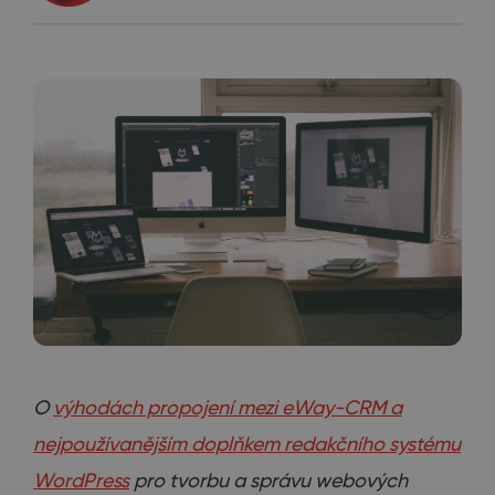
O
výhodách propojení mezi eWay-CRM a
nejpoužívanějším doplňkem redakčního systému
WordPress
pro tvorbu a správu webových