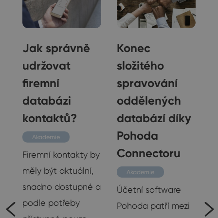
Jak správně
Konec
udržovat
složitého
firemní
spravování
databázi
oddělených
kontaktů?
databází díky
Pohoda
Akademie
Connectoru
Firemní kontakty by
měly být aktuální,
Akademie
snadno dostupné a
Účetní software
podle potřeby
Pohoda patří mezi