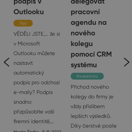
podpis v
delegovat
Outlooku
pracovní
agendu na
Tipy
nového
VĚDĚLI JSTE,... že si
kolegu
o
v Microsoft
pomocí CRM
Outlooku můžete
nastavit
systému
e
automatický
Produktivita
podpis pro odchozí
Příchod nového
e-maily? Podpis
kolegy do firmy je
snadno
vždy příslibem
přizpůsobíte vaší
lepších výsledků.
firemní identitě,…
18
Díky čerstvé posile
Martin Štefko
8/8/2022