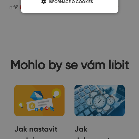
INFORMACE O COOKIES
náš
blog
, nebo
Facebook
,
LinkedIn
,
Twitter
.
Mohlo by se vám líbit
t
Jak nastavit
Jak