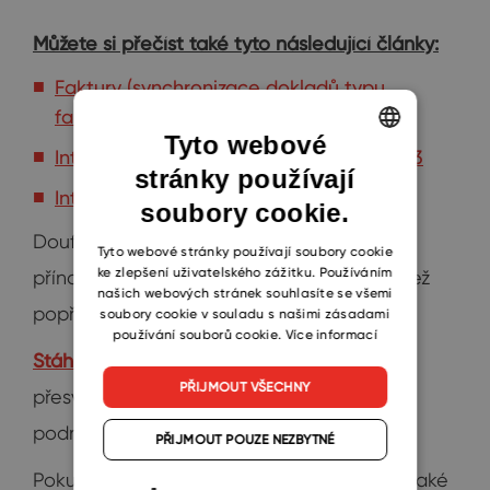
Můžete si přečíst také tyto následující články:
Faktury (synchronizace dokladů typu
faktura)
Tyto webové
Integrace s účetním systémem Money S3
stránky používají
ENGLISH
Integrace s účetním systémem Pohoda
soubory cookie.
CZECH
Doufáme, že tento článek byl pro Vás
SLOVAK
Tyto webové stránky používají soubory cookie
ke zlepšení uživatelského zážitku. Používáním
přínosem, takže nám nezbývá nic jiného, než
našich webových stránek souhlasíte se všemi
popřát hodně štěstí při obchodování!
soubory cookie v souladu s našimi zásadami
používání souborů cookie.
Více informací
Stáhněte si eWay-CRM Free
a sami se
PŘIJMOUT VŠECHNY
přesvědčte, jak CRM může podpořit Vaše
podnikání.
PŘIJMOUT POUZE NEZBYTNÉ
Pokud chcete být stále v obraze, sledujte také