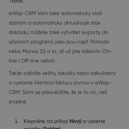
Tvorík.
eWay-CRM Vám také automaticky vloží
záznam a automaticky aktualizuje stav
dokladu, můžete také vytvářet exporty do
účetních programů jako jsou např. Pohoda
nebo Money S3 a to, ať už jste kdekoliv (On-
line i Off-line režim).
Takže odložte sešity, tabulky nebo kalkulátory
a vystavte klientovi fakturu rovnou v eWay-
CRM. Sami se přesvědčte, že je to víc, než
snadné.
Klepněte na příkaz
Nový
a vyberte
položku
Doklad
.