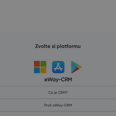
19
Zvolte si platformu
eWay-CRM
Co je CRM?
Proč eWay-CRM