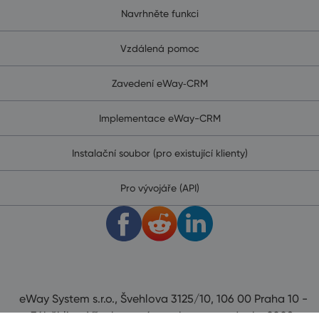
Navrhněte funkci
Vzdálená pomoc
Zavedení eWay‑CRM
Implementace eWay-CRM
Instalační soubor (pro existující klienty)
Pro vývojáře (API)
eWay System s.r.o., Švehlova 3125/10, 106 00 Praha 10 -
Záběhlice. Všechna práva vyhrazena od roku 2008.