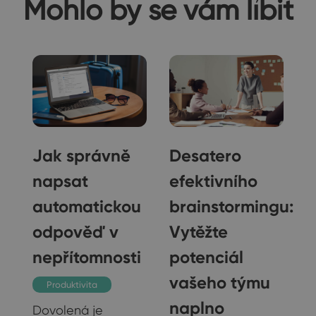
Mohlo by se vám líbit
Jak správně
Desatero
napsat
efektivního
automatickou
brainstormingu:
odpověď v
Vytěžte
nepřítomnosti
potenciál
vašeho týmu
Produktivita
naplno
Dovolená je