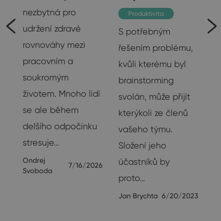
nezbytná pro
Produktivita
udržení zdravé
S potřebným
rovnováhy mezi
řešením problému,
pracovním a
kvůli kterému byl
soukromým
brainstorming
životem. Mnoho lidí
svolán, může přijít
se ale během
kterýkoli ze členů
delšího odpočinku
vašeho týmu.
stresuje…
Složení jeho
u
Ondrej
účastníků by
7/16/2026
Svoboda
proto…
Jan Brychta
6/20/2023