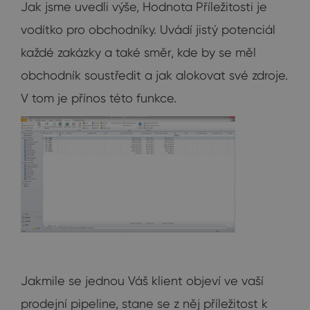
Jak jsme uvedli výše, Hodnota Příležitosti je
vodítko pro obchodníky. Uvádí jistý potenciál
každé zakázky a také směr, kde by se měl
obchodník soustředit a jak alokovat své zdroje.
V tom je přínos této funkce.
Jakmile se jednou Váš klient objeví ve vaší
prodejní pipeline, stane se z něj příležitost k