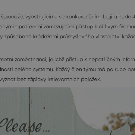
 špionáže, vyostřujícímu se konkurenčními boji a nedo
nými opatřeními zamezujícími přístup k citlivým firem
 způsobené krádežemi průmyslového vlastnictví každo
samotní zaměstnanci, jejichž přístup k nepatřičným in
nosti celého systému. Každý člen týmu má po ruce pou
vyznat bez záplavy irelevantních položek.