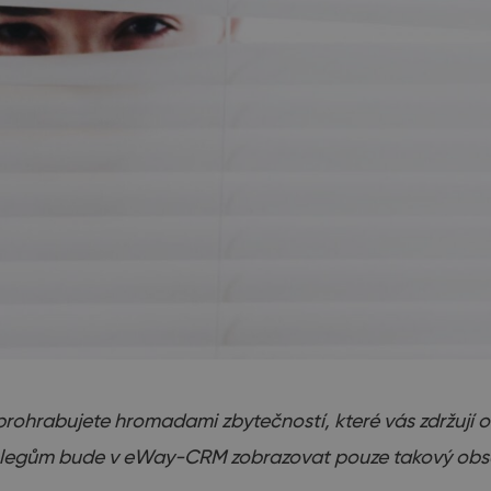
prohrabujete hromadami zbytečností, které vás zdržují 
olegům bude v eWay-CRM zobrazovat pouze takový obsah,