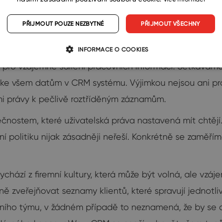
PŘIJMOUT POUZE NEZBYTNÉ
PŘIJMOUT VŠECHNY
INFORMACE O COOKIES
a pro vzájemné sdílení pracovních informací. Setkáváme 
e všem datům v CRM systému. Výjimkou nejsou ani pros
i právy k pečlivě roztříděným záznamům.
čnostem, které uživatelská práva nastavená mít chtějí
ní politiku nijak zásadněji neřeší. Konkrétně se zaměří
vychází z firemní kultury, která může být volná, ale v
ě zveřejňovat seznamy klientů, které spravují jednotliv
odního týmu, v žádném případě to neznamená, že by s