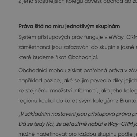
z jeho šťastnějších kolegů dovést obchod do 
Práva šitá na míru jednotlivým skupinám
Systém přístupových práv funguje v eWay-CRM na
zaměstnanci jsou zařazování do skupin s jasně 
které budeme říkat Obchodníci.
Obchodníci mohou získat potřebná práva v závisl
například pozice, jaké se jim povedlo díky jejic
ke stejnému množství informací, jako jeho kole
regionu koukal do karet svým kolegům z Bruntál
„V základním nastavení jsou přístupová práva pro
Dá se tedy říci, že defaultně nabízí eWay-CRM ja
možné nadefinovat pro každou skupinu podle její