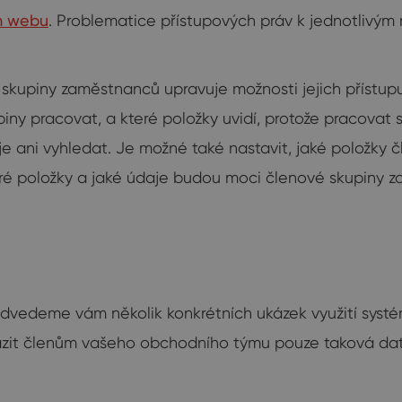
em webu
. Problematice přístupových práv k jednotliv
 skupiny zaměstnanců upravuje možnosti jejich přístu
ny pracovat, a které položky uvidí, protože pracovat s
ani vyhledat. Je možné také nastavit, jaké položky čle
teré položky a jaké údaje budou moci členové skupiny 
ředvedeme vám několik konkrétních ukázek využití syst
azit členům vašeho obchodního týmu pouze taková data