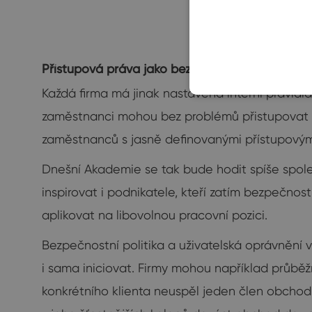
Přístupová práva jako bezpečnostní pojistka
Každá firma má jinak nastavená interní pravidl
zaměstnanci mohou bez problémů přistupovat k
zaměstnanců s jasně definovanými přístupovým
Dnešní Akademie se tak bude hodit spíše spole
inspirovat i podnikatele, kteří zatím bezpečnost
aplikovat na libovolnou pracovní pozici.
Bezpečnostní politika a uživatelská oprávnění 
i sama iniciovat. Firmy mohou například průběžn
konkrétního klienta neuspěl jeden člen obch