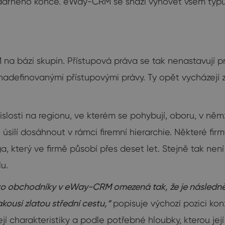
zdárného konce. eWay-CRM se snaží vyhovět všem typů
 bázi skupin. Přístupová práva se tak nenastavují pro 
nadefinovanými přístupovými právy. Ty opět vycházejí 
osti na regionu, ve kterém se pohybují, oboru, v němž 
h úsilí dosáhnout v rámci firemní hierarchie. Některé fi
ga, který ve firmě působí přes deset let. Stejně tak n
u.
 obchodníky v eWay-CRM omezená tak, že je následně možn
kousi zlatou střední cestu,“
popisuje výchozí pozici kon
 charakteristiky a podle potřebné hloubky, kterou její 