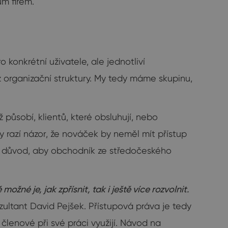
m firem.
konkrétní uživatele, ale jednotliví
z organizační struktury. My tedy máme skupinu,
působí, klientů, které obsluhují, nebo
rmy razí názor, že nováček by neměl mít přístup
ení důvod, aby obchodník ze středočeského
é je, jak zpřísnit, tak i ještě více rozvolnit.
zultant David Pejšek. Přístupová práva je tedy
členové při své práci využijí. Návod na