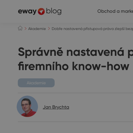
Obchod a marke
Akademie
Dobře nastavená přístupová práva zlepší be
Správně nastavená p
firemního know-how
Akademie
Jan Brychta