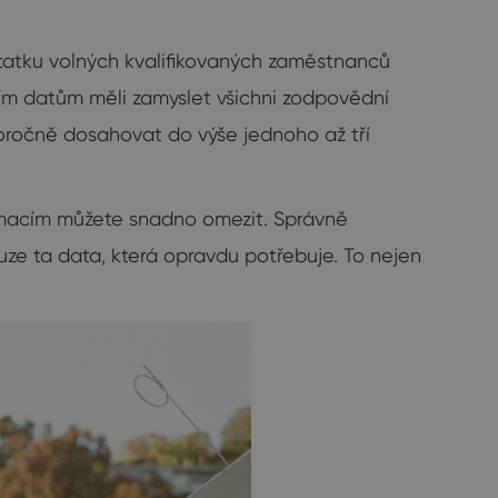
statku volných kvalifikovaných zaměstnanců
ním datům měli zamyslet všichni zodpovědní
ročně dosahovat do výše jednoho až tří
formacím můžete snadno omezit. Správně
ze ta data, která opravdu potřebuje. To nejen