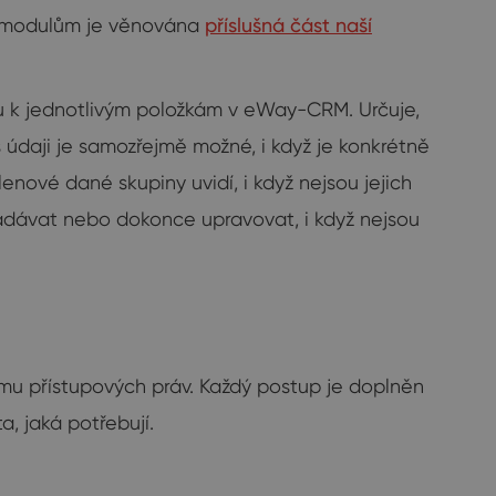
ým modulům je věnována
příslušná část naší
pu k jednotlivým položkám v eWay-CRM. Určuje,
 údaji je samozřejmě možné, i když je konkrétně
nové dané skupiny uvidí, i když nejsou jejich
zadávat nebo dokonce upravovat, i když nejsou
ému přístupových práv. Každý postup je doplněn
, jaká potřebují.