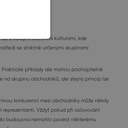
SLOVAK
se s volnými firemními kulturami, kde
tředí se striktně určenými skupinami
. Praktické příklady ale mohou pochopitelně
me na skupinu obchodníků, ale stejný princip lze
zájemnou konkurenci mezi obchodníky může někdy
í reprezentanti. Vždyť pokud při oslovování
e do budoucna nemohlo povést některému