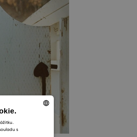
okie.
ENGLISH
ážitku.
souladu s
CZECH