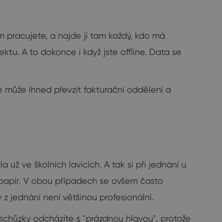
pracujete, a najde ji tam každý, kdo má
ktu. A to dokonce i když jste offline. Data se
e může ihned převzít fakturační oddělení a
už ve školních lavicích. A tak si při jednání u
 papír. V obou případech se ovšem často
 z jednání není většinou profesionální.
Ze schůzky odcházíte s "prázdnou hlavou", protože