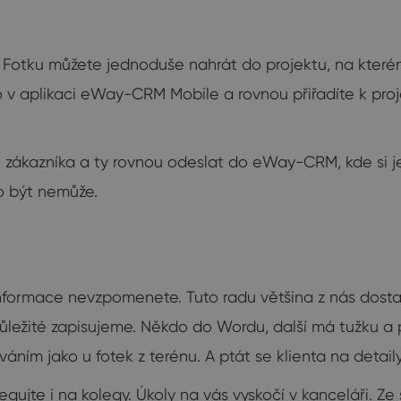
otku můžete jednoduše nahrát do projektu, na kterém 
o v aplikaci eWay-CRM Mobile a rovnou přiřadíte k proje
 u zákazníka a ty rovnou odeslat do eWay-CRM, kde si j
to být nemůže.
nformace nevzpomenete. Tuto radu většina z nás dostala 
 důležité zapisujeme. Někdo do Wordu, další má tužku a
ním jako u fotek z terénu. A ptát se klienta na detaily
elegujte i na kolegy. Úkoly na vás vyskočí v kanceláři. 