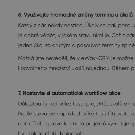
6. Využívejte hromadné změny termínu u úkolů
Každý z nás někdy nestíhá. Úkoly se pak posouv
je dobré vědět, v jakém stavu úkol je. Což z pá
jeden úkol za druhým a posouvat termíny splněn
Možná jste nevěděli, že v eWay-CRM je možné
libovolného množství úkolů najednou. Během pá
7. Nastavte si automatické workflow akce
Důležitou funkcí příležitostí, projektů, úkolů 
Podle stavu lze například příležitosti filtrovat
data. Třeba právě kontrola projektů vyžaduje 
být, tak to platí dvojnásob.