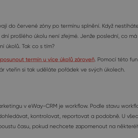
ají do červené zóny po termínu splnění. Když nestíháte
r dní prošlého úkolu není zřejmé. Jenže poslední, co má
í úkolů. Tak co s tím?
posunout termín u více úkolů zároveň
. Pomocí této fu
r vteřin si tak uděláte pořádek ve svých úkolech.
a marketingu v eWay-CRM je workflow. Podle stavu workf
 a dohledávat, kontrolovat, reportovat a podobně. U vše
spoustu času, pokud nechcete zapomenout na některého