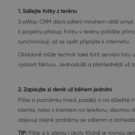
1. Sdílejte fotky z terénu
S eWay-CRM dává sdílení mnohem větší smysl. F
k projektu přístup. Fotku v terénu pořídíte přím
synchronizují, až se opět připojíte k internetu.
Obdobně může technik také fotit servisní listy
vystavit fakturu. Jednodušší a přehlednější už 
2. Zapisujte si deník už během jednání
Pište si poznámky hned, později si na důležité i
klienta, nebo s klientem na telefonu, všechno
objevují stejné problémy se sdílením a dohledává
TIP:
Pište si k zápisu i úkoly. Klidně je rovnou d