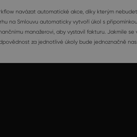
workflow navázat automatické akce, díky kterým nebude
ávrhu na Smlouvu automaticky vytvoří úkol s připomínk
finančnímu manažerovi, aby vystavil fakturu. Jakmile s
 zodpovědnost za jednotlivé úkoly bude jednoznačně na