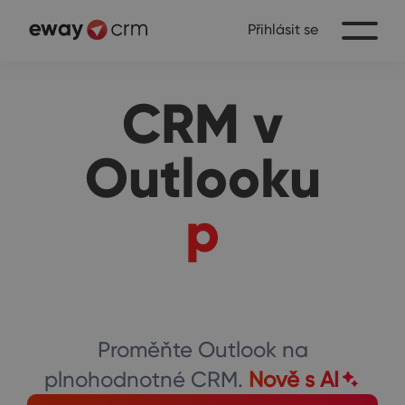
Přihlásit se
CRM v
Outlooku
propojí
kalendáře
Proměňte Outlook na
plnohodnotné CRM.
Nově s AI