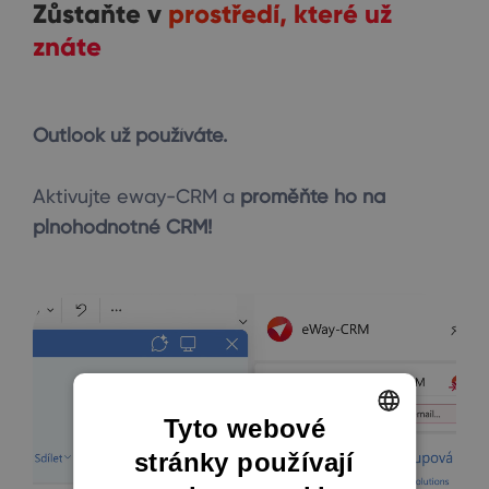
Zůstaňte v
prostředí, které už
znáte
Outlook už používáte.
Aktivujte eway-CRM a
proměňte ho na
plnohodnotné CRM!
Tyto webové
stránky používají
ENGLISH